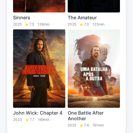
Sinners
The Amateur
2025
7.5
138min
2025
7.0
123min
John Wick: Chapter 4
One Battle After
Another
2023
7.7
169min
2025
7.4
161min