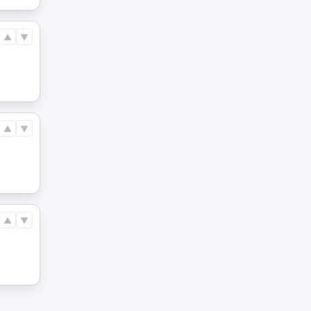
▲
▼
▲
▼
▲
▼