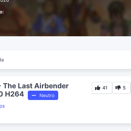
2026
o:
da
- The Last Airbender
41
5
0 H264
Neutro
ps