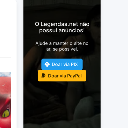
O Legendas.net não
possui anúncios!
Ajude a manter o site no
ar, se possivel.
Doar via PIX
Doar via PayPal