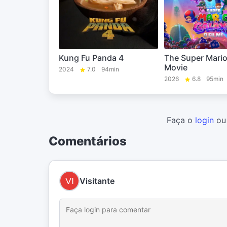
Kung Fu Panda 4
The Super Mario
Movie
2024
7.0
94min
2026
6.8
95min
Faça o
login
o
Comentários
Visitante