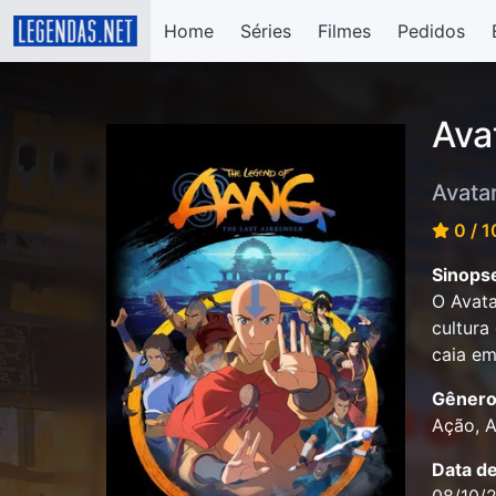
Home
Séries
Filmes
Pedidos
Ava
Avata
0 / 1
Sinops
O Avata
cultura
caia em
Gênero
Ação, A
Data d