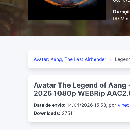
08/10/
Duraçã
99 Min
Avatar: Aang, The Last Airbender
Legen
Avatar The Legend of Aang 
2026 1080p WEBRip AAC2.
Data de envio:
14/04/2026 15:58, por
vinec
Downloads:
2751