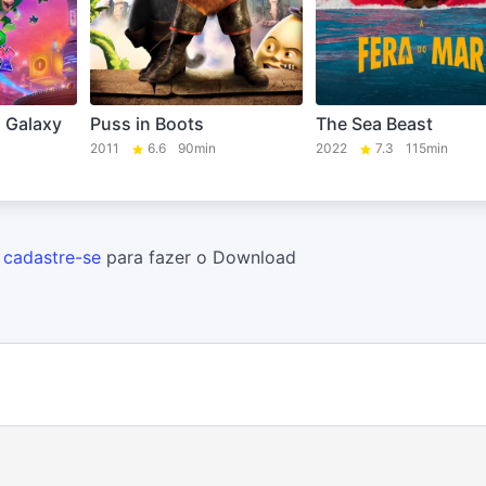
 Galaxy
Puss in Boots
The Sea Beast
2011
6.6
90min
2022
7.3
115min
u
cadastre-se
para fazer o Download