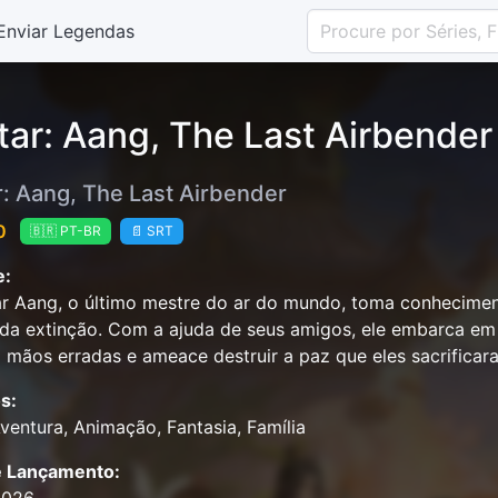
Enviar Legendas
tar: Aang, The Last Airbender
r: Aang, The Last Airbender
0
🇧🇷 PT-BR
📄 SRT
e:
r Aang, o último mestre do ar do mundo, toma conhecimen
 da extinção. Com a ajuda de seus amigos, ele embarca em
 mãos erradas e ameace destruir a paz que eles sacrificar
s:
ventura, Animação, Fantasia, Família
e Lançamento: