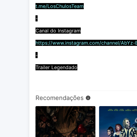
t.me/LosChulosTeam
-
Canal do Instagram
https://www.instagram.com/channel/AbYz-
-
Trailer Legendado
Recomendações