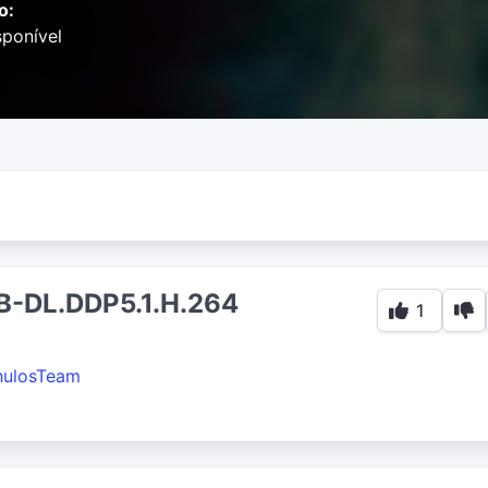
o:
ponível
-DL.DDP5.1.H.264
1
hulosTeam