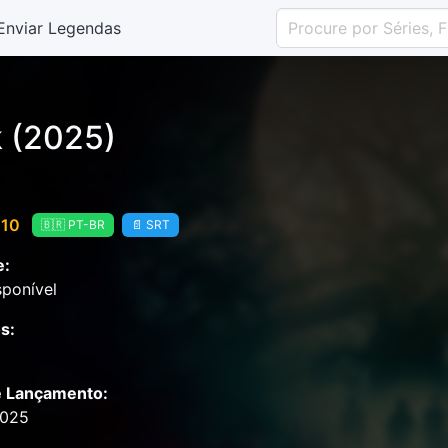
Enviar Legendas
 (2025)
 10
🇧🇷 PT-BR
📄 SRT
e:
ponível
s:
e Lançamento:
2025