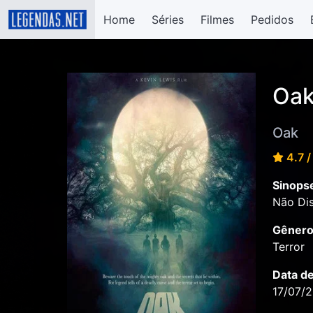
Home
Séries
Filmes
Pedidos
Oak
Oak
4.7 /
Sinops
Não Dis
Gênero
Terror
Data d
17/07/