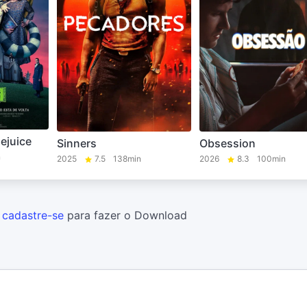
lejuice
Sinners
Obsession
n
2025
7.5
138min
2026
8.3
100min
u
cadastre-se
para fazer o Download