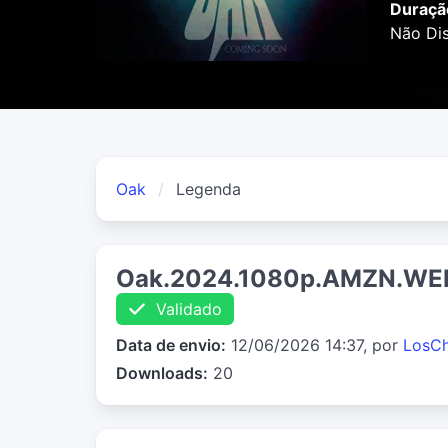
Duraçã
Não Dis
Oak
Legenda
Oak.2024.1080p.AMZN.WEB
Validado
Data de envio:
12/06/2026 14:37, por
LosC
Downloads:
20