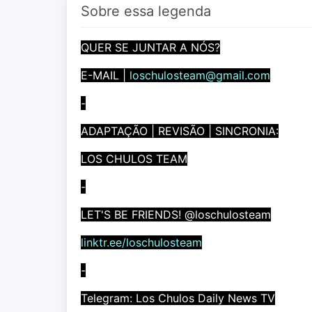
Sobre essa legenda
QUER SE JUNTAR A NÓS?
E-MAIL |
loschulosteam@gmail.com
-
ADAPTAÇÃO | REVISÃO | SINCRONIA:
LOS CHULOS TEAM
-
LET'S BE FRIENDS! @loschulosteam
linktr.ee/loschulosteam
-
Telegram: Los Chulos Daily News TV