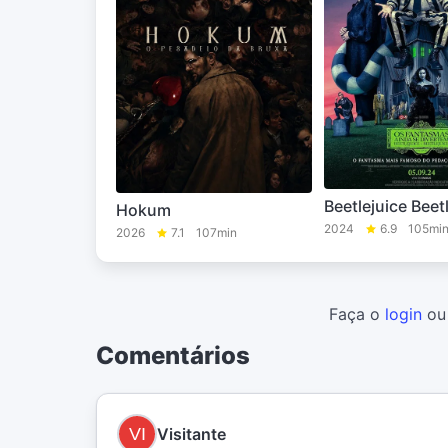
Beetlejuice Beet
Hokum
2024
6.9
105mi
2026
7.1
107min
Faça o
login
o
Comentários
Visitante