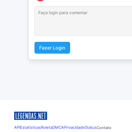
Fazer Login
API
Estatísticas
Roleta
DMCA
Privacidade
Status
Contato