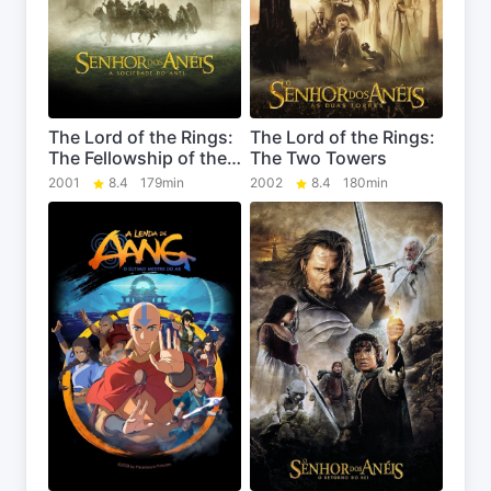
The Lord of the Rings:
The Lord of the Rings:
The Fellowship of the
The Two Towers
Ring
2001
8.4
179min
2002
8.4
180min