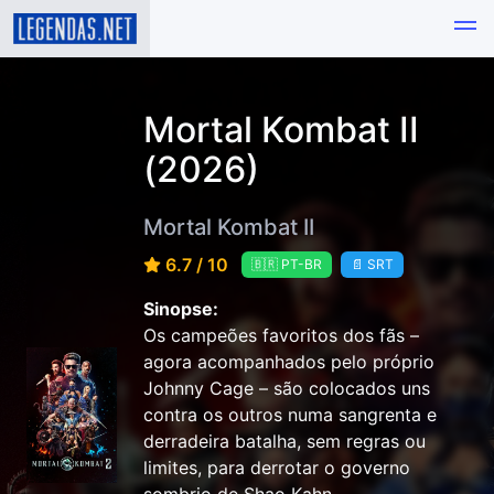
Mortal Kombat II
(2026)
Mortal Kombat II
6.7 / 10
🇧🇷 PT-BR
📄 SRT
Sinopse:
Os campeões favoritos dos fãs –
agora acompanhados pelo próprio
Johnny Cage – são colocados uns
contra os outros numa sangrenta e
derradeira batalha, sem regras ou
limites, para derrotar o governo