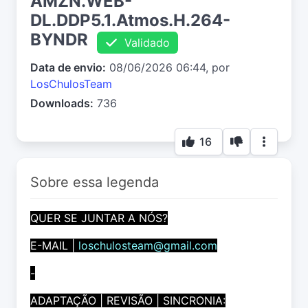
AMZN.WEB-
DL.DDP5.1.Atmos.H.264-
BYNDR
Validado
Data de envio:
08/06/2026 06:44, por
LosChulosTeam
Downloads:
736
16
Sobre essa legenda
QUER SE JUNTAR A NÓS?
E-MAIL |
loschulosteam@gmail.com
-
ADAPTAÇÃO | REVISÃO | SINCRONIA: