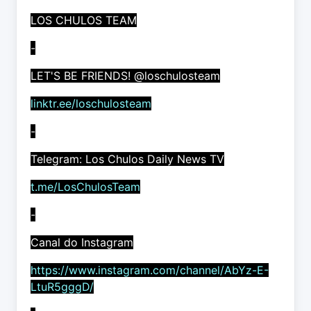
LOS CHULOS TEAM
-
LET'S BE FRIENDS! @loschulosteam
linktr.ee/loschulosteam
-
Telegram: Los Chulos Daily News TV
t.me/LosChulosTeam
-
Canal do Instagram
https://www.instagram.com/channel/AbYz-E-
LtuR5gggD/