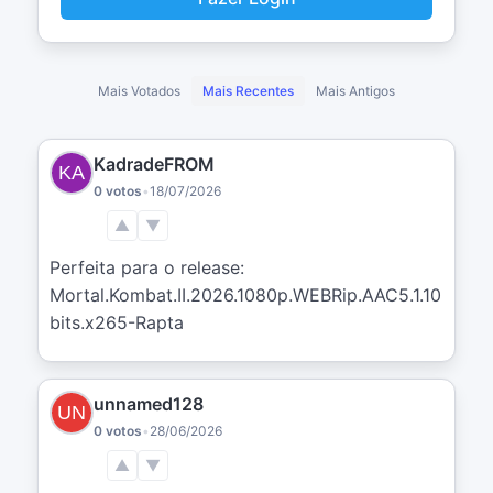
Mais Votados
Mais Recentes
Mais Antigos
KadradeFROM
0 votos
•
18/07/2026
▲
▼
Perfeita para o release: 
Mortal.Kombat.II.2026.1080p.WEBRip.AAC5.1.10
bits.x265-Rapta
unnamed128
0 votos
•
28/06/2026
▲
▼