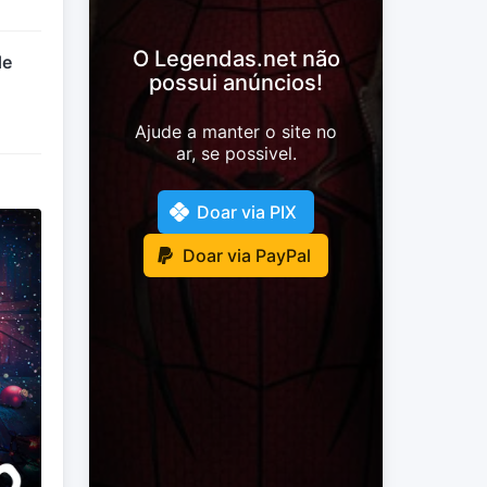
O Legendas.net não
de
possui anúncios!
Ajude a manter o site no
ar, se possivel.
Doar via PIX
Doar via PayPal