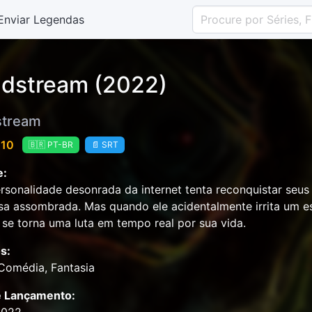
Enviar Legendas
dstream (2022)
stream
 10
🇧🇷 PT-BR
📄 SRT
e:
sonalidade desonrada da internet tenta reconquistar seus
a assombrada. Mas quando ele acidentalmente irrita um es
 se torna uma luta em tempo real por sua vida.
s:
 Comédia, Fantasia
e Lançamento: