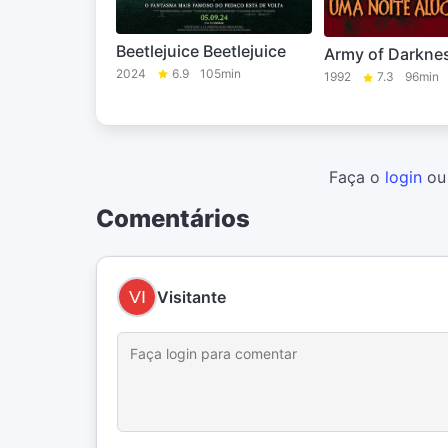
Beetlejuice Beetlejuice
Army of Darkne
2024
6.9
105min
1992
7.3
96min
Faça o
login
o
Comentários
Visitante