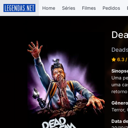
Home
Séries
Filmes
Pedidos
Dea
Dead
6.3 /
Sinops
Uma per
uma cas
retorno
Gênero
Terror,
Data d