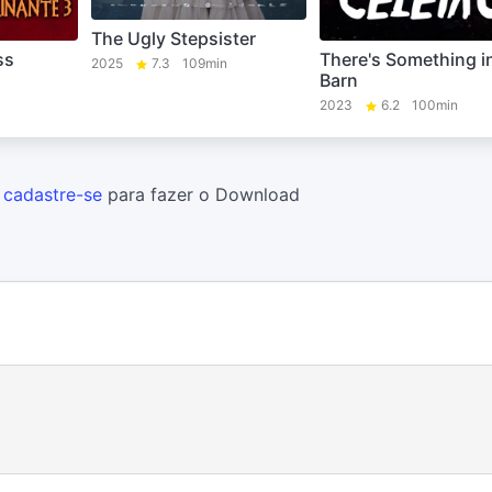
The Ugly Stepsister
ss
There's Something i
2025
7.3
109min
Barn
2023
6.2
100min
u
cadastre-se
para fazer o Download