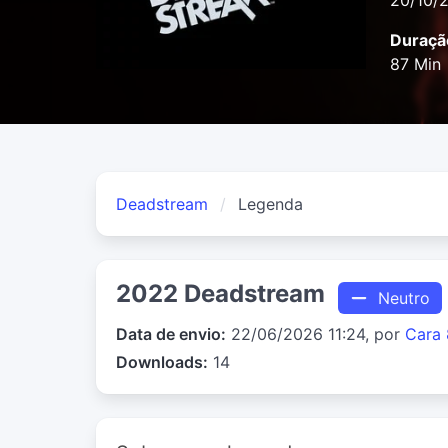
20/10/
Duraçã
87 Min
Deadstream
Legenda
2022 Deadstream
Neutro
Data de envio:
22/06/2026 11:24, por
Cara 
Downloads:
14