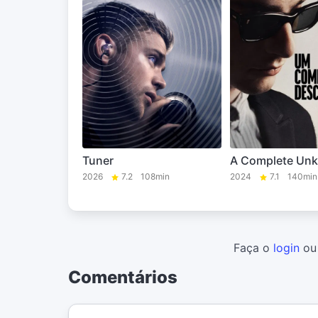
Tuner
A Complete Un
2026
7.2
108min
2024
7.1
140min
Faça o
login
o
Comentários