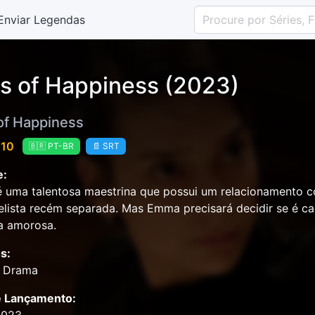
Enviar Legendas
s of Happiness (2023)
of Happiness
 10
🇧🇷 PT-BR
📄 SRT
e:
uma talentosa maestrina que possui um relacionamento c
elista recém separada. Mas Emma precisará decidir se é c
a amorosa.
s:
, Drama
e Lançamento: