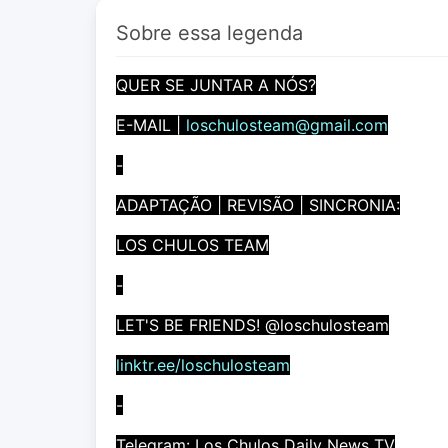
Sobre essa legenda
QUER SE JUNTAR A NÓS?
E-MAIL |
loschulosteam@gmail.com
-
ADAPTAÇÃO | REVISÃO | SINCRONIA:
LOS CHULOS TEAM
-
LET'S BE FRIENDS! @loschulosteam
linktr.ee/loschulosteam
-
Telegram: Los Chulos Daily News TV