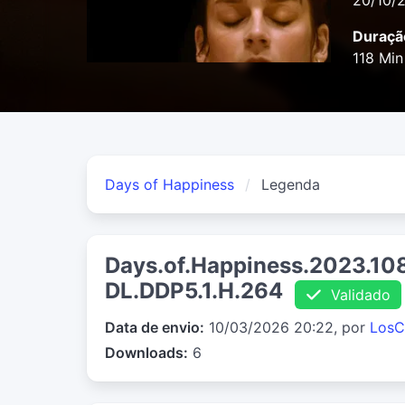
20/10/
Duraçã
118 Min
Days of Happiness
Legenda
Days.of.Happiness.2023.1
DL.DDP5.1.H.264
Validado
Data de envio:
10/03/2026 20:22, por
LosC
Downloads:
6