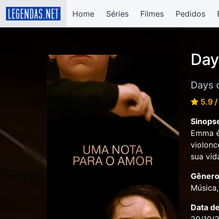
Home
Séries
Filmes
Pedidos
Day
Days 
5.9 /
Sinops
Emma é 
violonc
sua vid
Gênero
Música
Data d