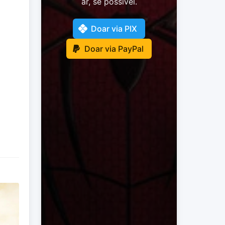
ar, se possivel.
Doar via PIX
Doar via PayPal