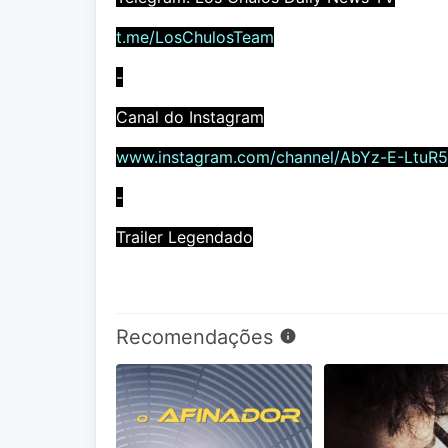
t.me/LosChulosTeam
-
Canal do Instagram
www.instagram.com/channel/AbYz-E-LtuR
-
Trailer Legendado
Recomendações