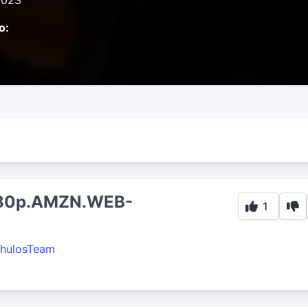
2023
o:
080p.AMZN.WEB-
1
hulosTeam