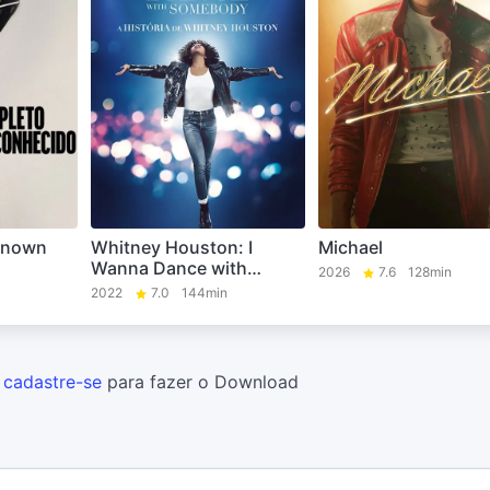
known
Whitney Houston: I
Michael
Wanna Dance with
2026
7.6
128min
Somebody
2022
7.0
144min
u
cadastre-se
para fazer o Download