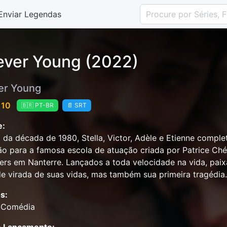
Enviar Legendas
ever Young (2022)
er Young
 10
🇧🇷 PT-BR
📄 SRT
e:
l da década de 1980, Stella, Victor, Adèle e Etienne comp
o para a famosa escola de atuação criada por Patrice Ché
rs em Nanterre. Lançados a toda velocidade na vida, paix
e virada de suas vidas, mas também sua primeira tragédia.
s:
 Comédia