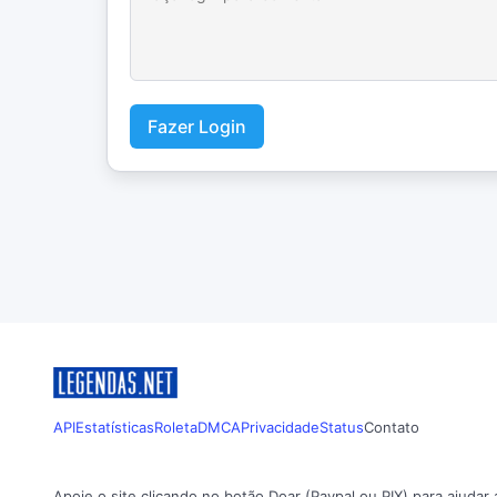
Fazer Login
API
Estatísticas
Roleta
DMCA
Privacidade
Status
Contato
Apoie o site clicando no botão Doar (Paypal ou PIX) para ajudar 