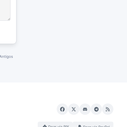
Antigos
Doar via PIX
Doar via PayPal