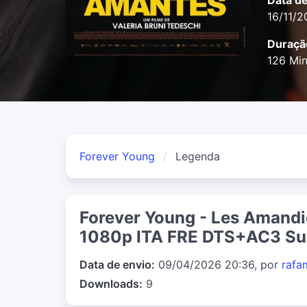
Data d
16/11/
Duraçã
126 Mi
Forever Young
Legenda
Forever Young - Les Amandi
1080p ITA FRE DTS+AC3 Su
Data de envio:
09/04/2026 20:36, por
rafa
Downloads:
9