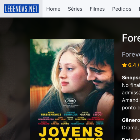
Home
Séries
Filmes
Pedidos
For
Forev
6.4 /
Sinops
No fina
admissã
Amandie
ponto d
Gênero
Drama,