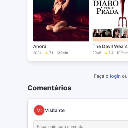
Anora
The Devil Wears
2024
7.1
139min
2006
7.4
109mi
Faça o
login
o
Comentários
Visitante