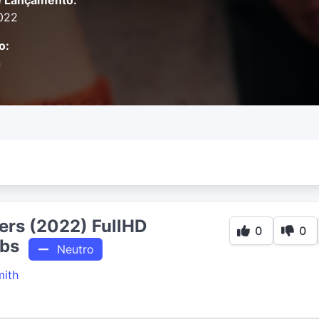
e Lançamento:
2022
o:
n
ers (2022) FullHD
0
0
bs
Neutro
mith