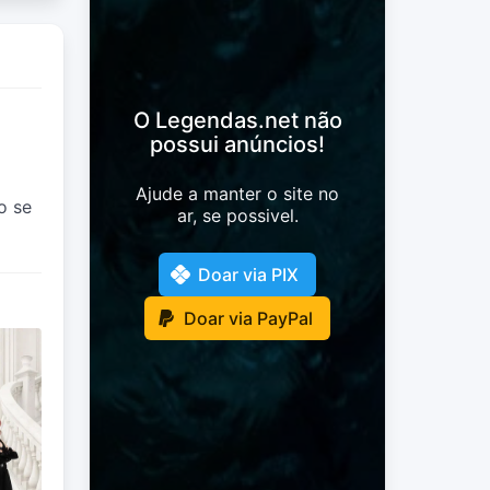
O Legendas.net não
possui anúncios!
Ajude a manter o site no
o se
ar, se possivel.
Doar via PIX
Doar via PayPal