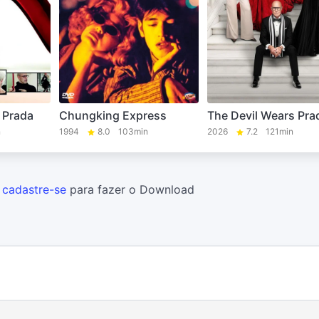
 Prada
Chungking Express
The Devil Wears Pra
n
1994
8.0
103min
2026
7.2
121min
u
cadastre-se
para fazer o Download