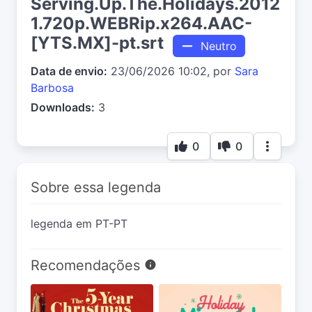
Serving.Up.The.Holidays.2012
1.720p.WEBRip.x264.AAC-
[YTS.MX]-pt.srt
Neutro
Data de envio:
23/06/2026 10:02, por
Sara
Barbosa
Downloads:
3
0
0
Sobre essa legenda
legenda em PT-PT
Recomendações