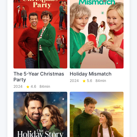
The 5-Year Christmas
Holiday Mismatch
Party
2024
5.6
84min
2024
4.6
84min