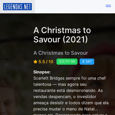
A Christmas to
Savour (2021)
A Christmas to Savour
5.5 / 10
🇧🇷 PT-BR
📄 SRT
Sinopse:
Scarlett Bridges sempre foi uma chef
talentosa — mas agora seu
restaurante está desmoronando. As
vendas despencam, o investidor
ameaça desistir e todos dizem que ela
precisa mudar o menu de Natal…