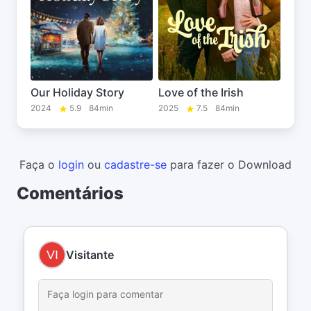
Our Holiday Story
Love of the Irish
2024
5.9
84min
2025
7.5
84min
Faça o
login
ou
cadastre-se
para fazer o Download
Comentários
Visitante