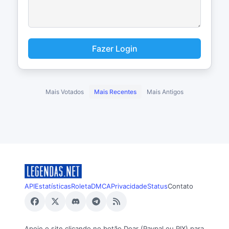
Fazer Login
Mais Votados
Mais Recentes
Mais Antigos
API
Estatísticas
Roleta
DMCA
Privacidade
Status
Contato
Apoie o site clicando no botão Doar (Paypal ou PIX) para