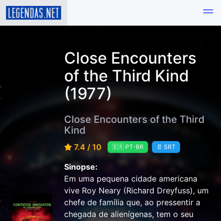
Close Encounters
of the Third Kind
(1977)
Close Encounters of the Third
Kind
7.4 / 10
🇧🇷 PT-BR
📄 SRT
Sinopse:
Em uma pequena cidade americana
vive Roy Neary (Richard Dreyfuss), um
chefe de família que, ao pressentir a
chegada de alienígenas, tem o seu