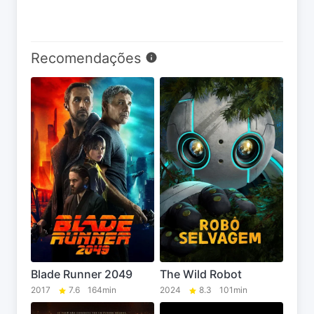
Recomendações
Blade Runner 2049
The Wild Robot
2017
7.6
164min
2024
8.3
101min