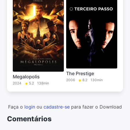
The Prestige
Megalopolis
2006
8.2
130min
2024
5.2
138min
Faça o
login
ou
cadastre-se
para fazer o Download
Comentários