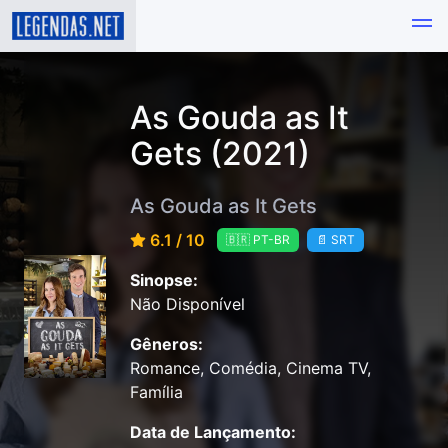
As Gouda as It
Gets (2021)
As Gouda as It Gets
6.1 / 10
🇧🇷 PT-BR
📄 SRT
Sinopse:
Não Disponível
Gêneros:
Romance, Comédia, Cinema TV,
Família
Data de Lançamento: