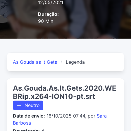
12/05/2021
Duração:
90 Min
As Gouda as It Gets
Legenda
As.Gouda.As.It.Gets.2020.WE
BRip.x264-ION10-pt.srt
Neutro
Data de envio:
16/10/2025 07:44, por
Sara
Barbosa