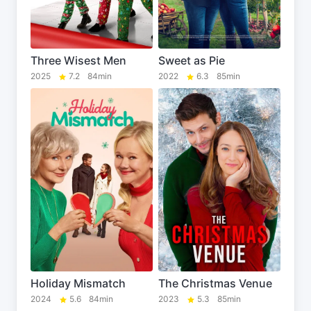
Three Wisest Men
Sweet as Pie
2025
7.2
84min
2022
6.3
85min
Holiday Mismatch
The Christmas Venue
2024
5.6
84min
2023
5.3
85min