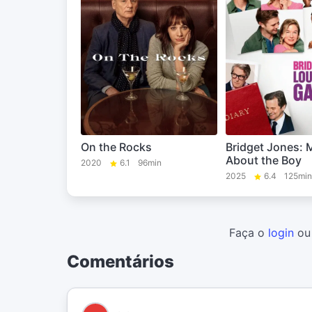
On the Rocks
Bridget Jones: 
About the Boy
2020
6.1
96min
2025
6.4
125min
Faça o
login
o
Comentários