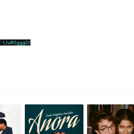
E-LtuR5gggD/