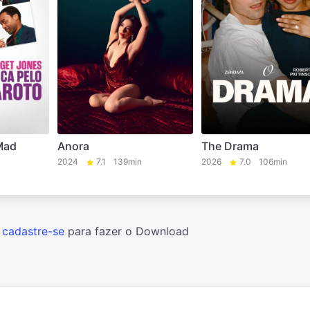
Mad
Anora
The Drama
2024
7.1
139min
2026
7.0
106min
u
cadastre-se
para fazer o Download