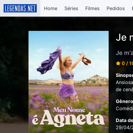
Home
Séries
Filmes
Pedidos
Je 
Je m'
0 / 1
Sinops
Ansios
de cen
Gênero
Comédi
Data d
29/04/