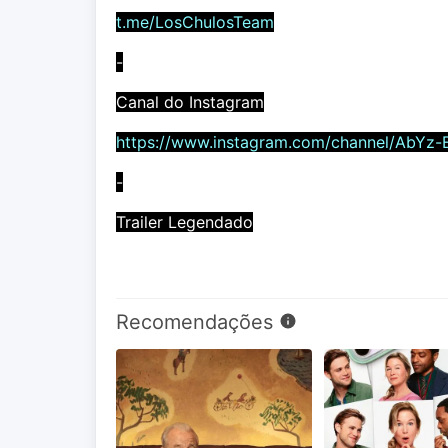
t.me/LosChulosTeam
-
Canal do Instagram
https://www.instagram.com/channel/AbYz-
-
Trailer Legendado
Recomendações