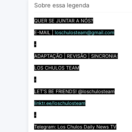
Sobre essa legenda
QUER SE JUNTAR A NÓS?
E-MAIL |
loschulosteam@gmail.com
-
ADAPTAÇÃO | REVISÃO | SINCRONIA:
LOS CHULOS TEAM
-
LET'S BE FRIENDS! @loschulosteam
linktr.ee/loschulosteam
-
Telegram: Los Chulos Daily News TV