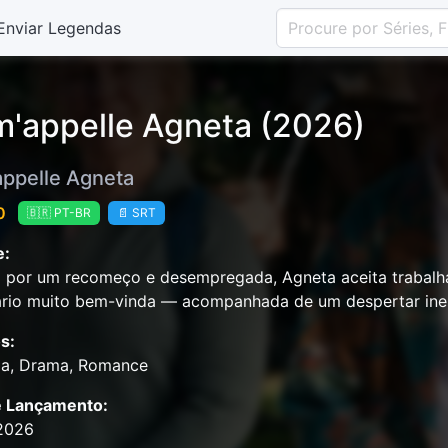
Enviar Legendas
m'appelle Agneta (2026)
appelle Agneta
0
🇧🇷 PT-BR
📄 SRT
e:
a por um recomeço e desempregada, Agneta aceita trabalh
ário muito bem-vinda — acompanhada de um despertar ine
s:
a, Drama, Romance
e Lançamento:
2026