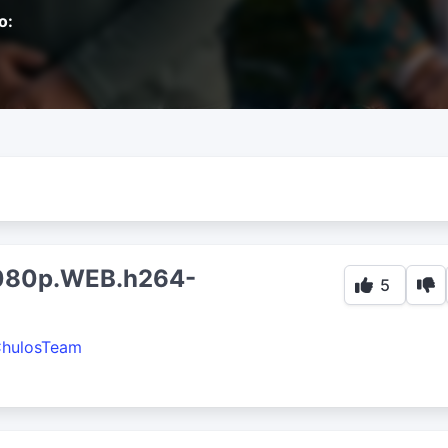
o:
1080p.WEB.h264-
5
hulosTeam