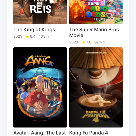
The King of Kings
The Super Mario Bros.
Movie
2025
8.4
103min
2023
7.6
92min
Avatar: Aang, The Last
Kung Fu Panda 4