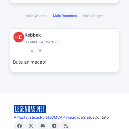
Mais Votados
Mais Recentes
Mais Antigos
Kebbek
0 votos
•
24/05/2026
▲
▼
Buta animacao!
API
Estatísticas
Roleta
DMCA
Privacidade
Status
Contato