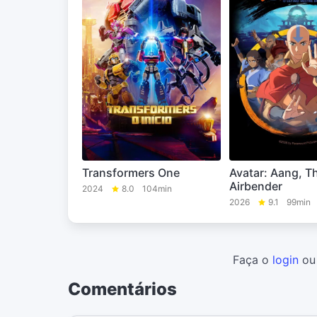
Transformers One
Avatar: Aang, T
Airbender
2024
8.0
104min
2026
9.1
99min
Faça o
login
o
Comentários