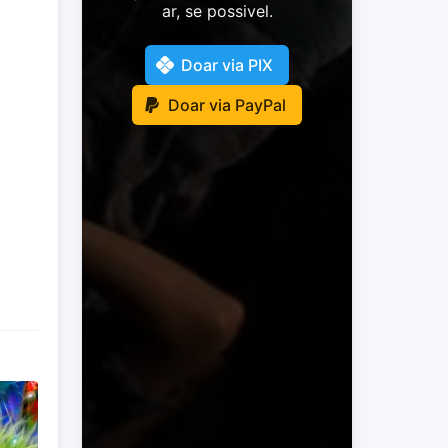
ar, se possivel.
Doar via PIX
Doar via PayPal