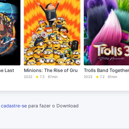
he Last
Minions: The Rise of Gru
Trolls Band Togethe
2022
7.3
87min
2023
7.2
91min
u
cadastre-se
para fazer o Download