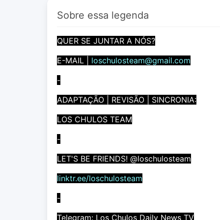
Sobre essa legenda
QUER SE JUNTAR A NÓS?
E-MAIL |
loschulosteam@gmail.com
-
ADAPTAÇÃO | REVISÃO | SINCRONIA:
LOS CHULOS TEAM
-
LET'S BE FRIENDS! @loschulosteam
linktr.ee/loschulosteam
-
Telegram: Los Chulos Daily News TV