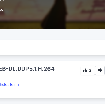
2025
o:
B-DL.DDP5.1.H.264
2
hulosTeam