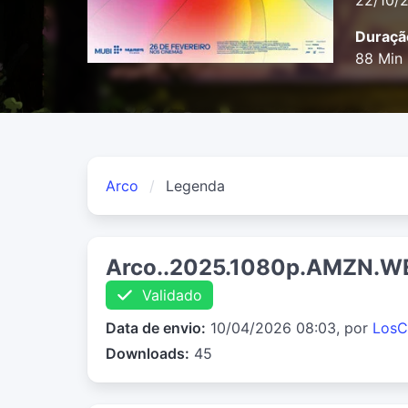
22/10/
Duraçã
88 Min
Arco
Legenda
Arco..2025.1080p.AMZN.WE
Validado
Data de envio:
10/04/2026 08:03, por
LosC
Downloads:
45