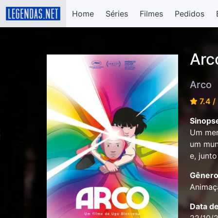
Home
Séries
Filmes
Pedidos
Arc
Arco
7.4 /
Sinops
Um meni
um mun
e, junt
Gênero
Animaçã
Data d