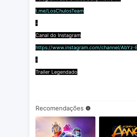
t.me/LosChulosTeam
-
Canal do Instagram
https://www.instagram.com/channel/AbYz-
-
Trailer Legendado
Recomendações