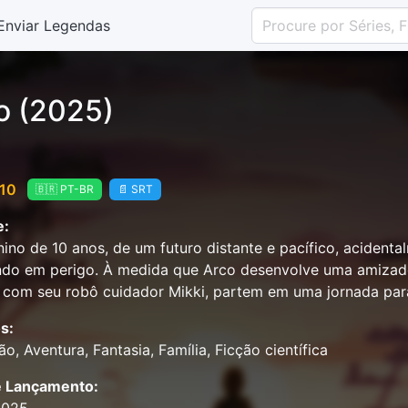
Enviar Legendas
o (2025)
 10
🇧🇷 PT-BR
📄 SRT
e:
no de 10 anos, de um futuro distante e pacífico, acidenta
do em perigo. À medida que Arco desenvolve uma amizade
o com seu robô cuidador Mikki, partem em uma jornada par
s:
o, Aventura, Fantasia, Família, Ficção científica
e Lançamento: