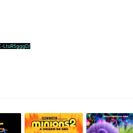
E-LtuR5gggD/