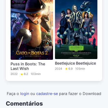
Beetlejuice Beetlejuice
Puss in Boots: The
Last Wish
2024
6.9
105min
2022
8.2
103min
Faça o
login
ou
cadastre-se
para fazer o Download
Comentários