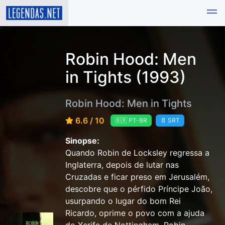
Robin Hood: Men
in Tights (1993)
Robin Hood: Men in Tights
6.6 / 10
🇧🇷 PT-BR
📄 SRT
Sinopse:
Quando Robin de Locksley regressa a
Inglaterra, depois de lutar nas
Cruzadas e ficar preso em Jerusalém,
descobre que o pérfido Príncipe João,
usurpando o lugar do bom Rei
Ricardo, oprime o povo com a ajuda