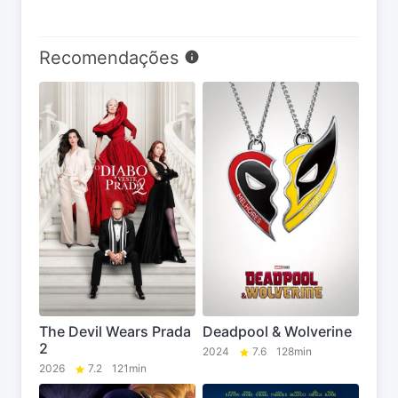
Recomendações
The Devil Wears Prada
Deadpool & Wolverine
2
2024
7.6
128min
2026
7.2
121min