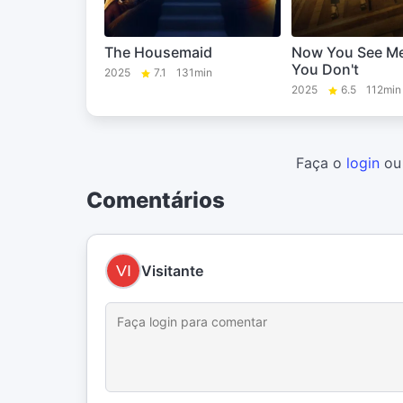
The Housemaid
Now You See M
You Don't
2025
7.1
131min
2025
6.5
112min
Faça o
login
o
Comentários
Visitante