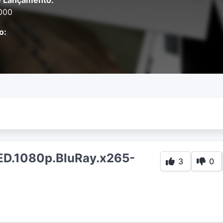
e Lançamento:
2000
o:
.1080p.BluRay.x265-
3
0