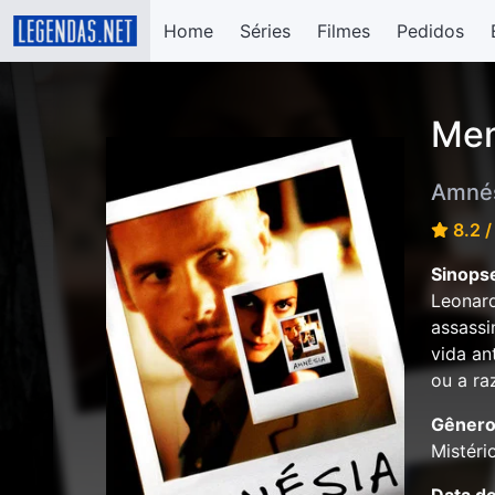
Home
Séries
Filmes
Pedidos
Mem
Amné
8.2 /
Sinops
Leonard
assassi
vida an
ou a ra
Gênero
Mistério