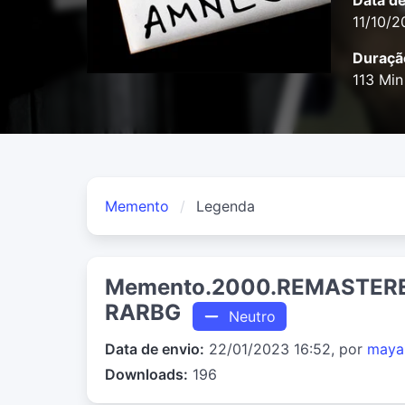
Data d
11/10/
Duraçã
113 Min
Memento
Legenda
Memento.2000.REMASTERED
RARBG
Neutro
Data de envio:
22/01/2023 16:52, por
maya
Downloads:
196