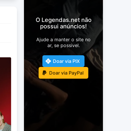
O Legendas.net não
possui anúncios!
Ajude a manter o site no
ar, se possivel.
Doar via PIX
Doar via PayPal