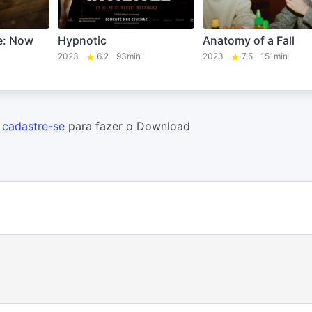
e: Now
Hypnotic
Anatomy of a Fall
2023
6.2
93min
2023
7.5
151min
u
cadastre-se
para fazer o Download