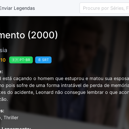
Enviar Legendas
ento (2000)
sia
 10
🇧🇷 PT-BR
📄 SRT
e:
 está caçando o homem que estuprou e matou sua esposa. 
no pois sofre de uma forma intratável de perda de memóri
tes do acidente, Leonard não consegue lembrar o que acon
zão.
s:
, Thriller