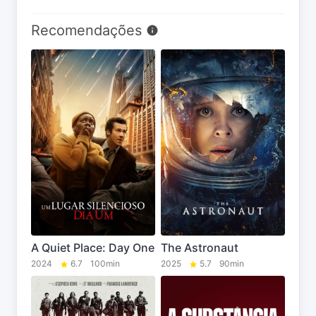
Recomendações
A Quiet Place: Day One
The Astronaut
2024
6.7
100min
2025
5.7
90min