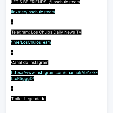
LET'S BE FRIENDS! @loschulosteam
linktr.ee/loschulosteam
-
Telegram: Los Chulos Daily News TV
t.me/LosChulosTeam
-
Canal do Instagram
https://www.instagram.com/channel/AbYz-E-
LtuR5gggD/
-
Trailer Legendado