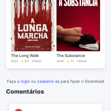
The Long Walk
The Substance
2025
6.9
109min
2024
7.1
140min
Faça o
login
ou
cadastre-se
para fazer o Download
Comentários