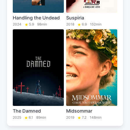
Handling the Undead
Suspiria
2024
5.9
98min
2018
6.9
152min
The Damned
Midsommar
2025
6.1
89min
2019
7.2
148min