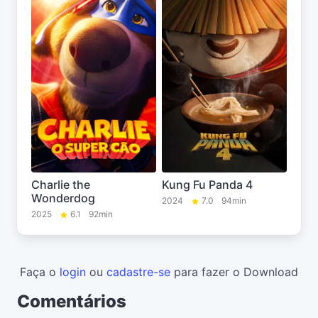
Charlie the
Kung Fu Panda 4
Wonderdog
2024
7.0
94min
2025
6.1
92min
Faça o
login
ou
cadastre-se
para fazer o Download
Comentários