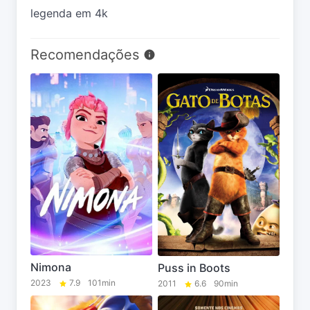
legenda em 4k
Recomendações
Nimona
Puss in Boots
2023
7.9
101min
2011
6.6
90min