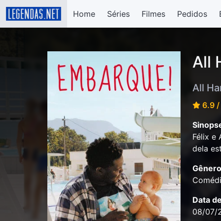
Home
Séries
Filmes
Pedidos
All
All H
6.9 /
Sinops
Félix e
dela es
Gênero
Coméd
Data d
08/07/