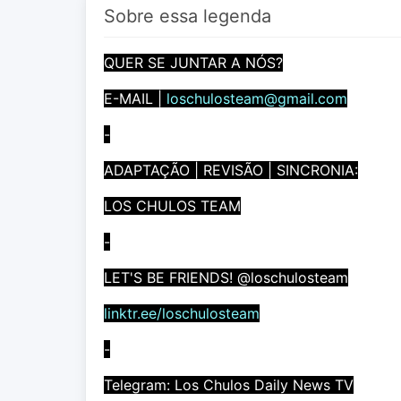
Sobre essa legenda
QUER SE JUNTAR A NÓS?
E-MAIL |
loschulosteam@gmail.com
-
ADAPTAÇÃO | REVISÃO | SINCRONIA:
LOS CHULOS TEAM
-
LET'S BE FRIENDS! @loschulosteam
linktr.ee/loschulosteam
-
Telegram: Los Chulos Daily News TV