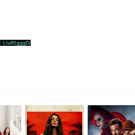
E-LtuR5gggD/