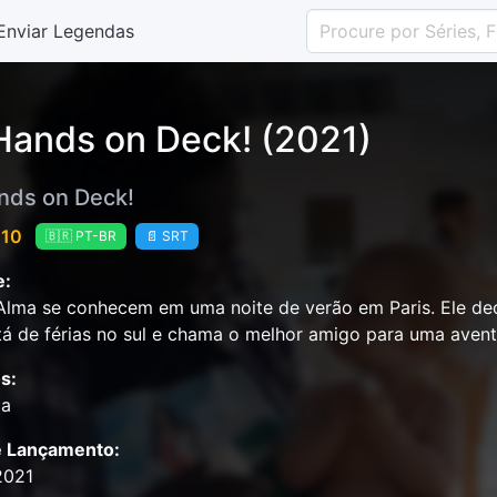
Enviar Legendas
 Hands on Deck! (2021)
ands on Deck!
 10
🇧🇷 PT-BR
📄 SRT
e:
 Alma se conhecem em uma noite de verão em Paris. Ele dec
tá de férias no sul e chama o melhor amigo para uma aven
s:
ia
e Lançamento:
2021