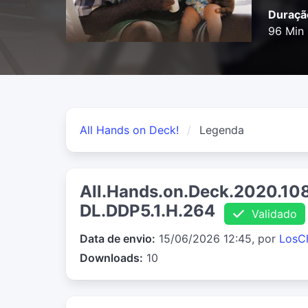
Duraçã
96 Min
All Hands on Deck!
Legenda
All.Hands.on.Deck.2020.1
DL.DDP5.1.H.264
Validado
Data de envio:
15/06/2026 12:45, por
LosC
Downloads:
10