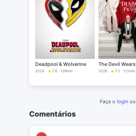
Deadpool & Wolverine
The Devil Wears
2024
7.6
128min
2026
7.2
121min
Faça o
login
o
Comentários