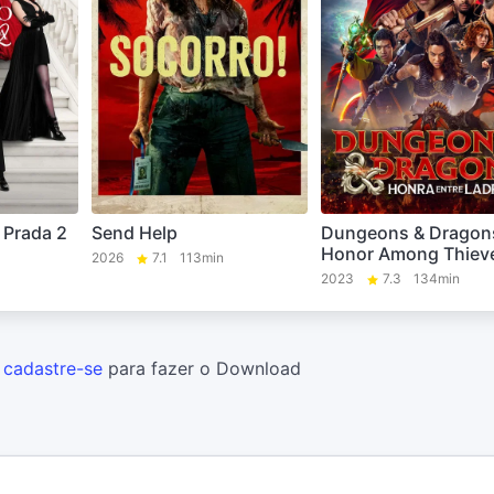
 Prada 2
Send Help
Dungeons & Dragon
Honor Among Thiev
2026
7.1
113min
2023
7.3
134min
u
cadastre-se
para fazer o Download