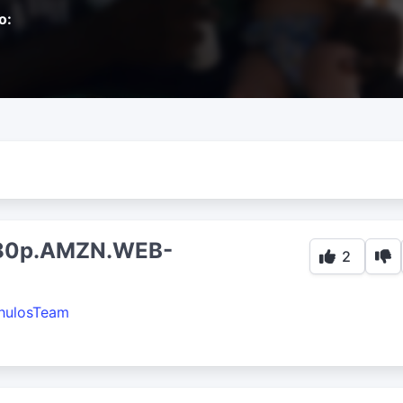
o:
080p.AMZN.WEB-
2
hulosTeam