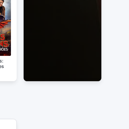
s:
es