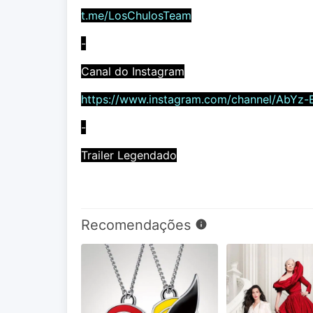
t.me/LosChulosTeam
-
Canal do Instagram
https://www.instagram.com/channel/AbYz-
-
Trailer Legendado
Recomendações