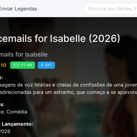
Enviar Legendas
cemails for Isabelle (2026)
ails for Isabelle
 10
🇧🇷 PT-BR
📄 SRT
e:
agens de voz hilárias e cheias de confissões de uma jovem
redirecionadas para um estranho, que começa a se apaixona
s:
e, Comédia
e Lançamento:
2026