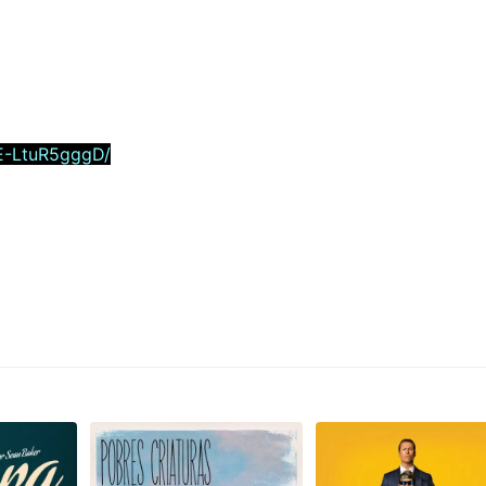
E-LtuR5gggD/