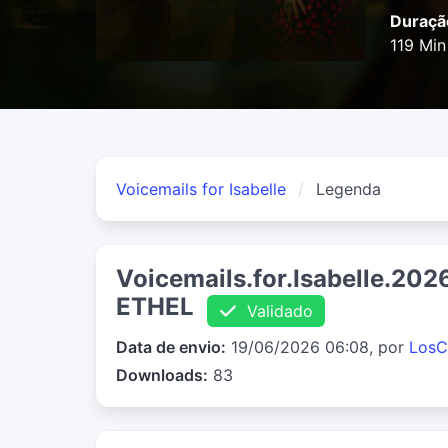
Duraçã
119 Min
Voicemails for Isabelle
Legenda
Voicemails.for.Isabelle.2
ETHEL
Validado
Data de envio:
19/06/2026 06:08, por
LosC
Downloads:
83