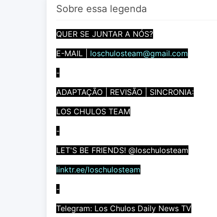
Sobre essa legenda
QUER SE JUNTAR A NÓS?
E-MAIL |
loschulosteam@gmail.com
-
ADAPTAÇÃO | REVISÃO | SINCRONIA:
LOS CHULOS TEAM
-
LET'S BE FRIENDS! @loschulosteam
linktr.ee/loschulosteam
-
Telegram: Los Chulos Daily News TV