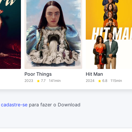
Poor Things
Hit Man
2023
7.7
141min
2024
6.8
115min
u
cadastre-se
para fazer o Download