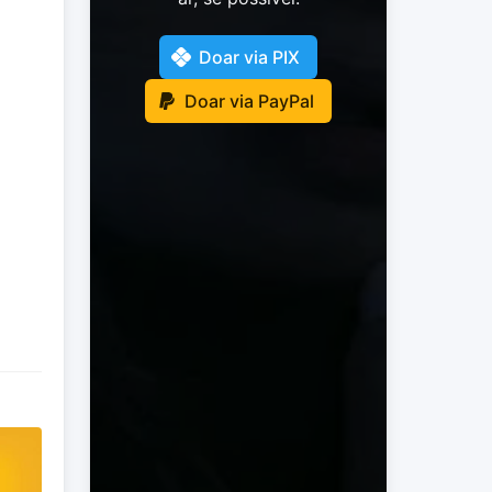
Doar via PIX
Doar via PayPal