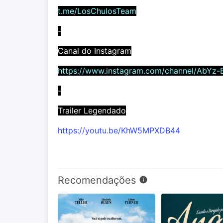
t.me/LosChulosTeam
-
Canal do Instagram
https://www.instagram.com/channel/AbYz-
-
Trailer Legendado
https://youtu.be/KhW5MPXDB44
Recomendações