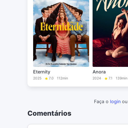
Eternity
Anora
2025
7.0
112min
2024
7.1
139min
Faça o
login
o
Comentários