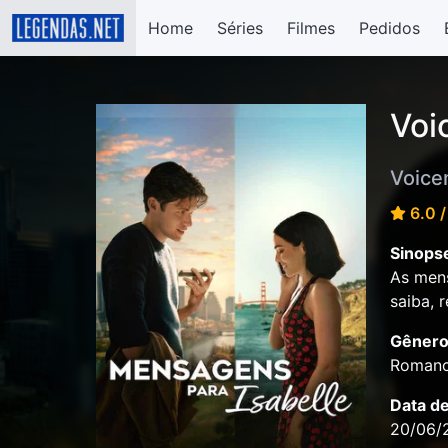
Home
Séries
Filmes
Pedidos
Voi
Voicem
6.0 /
Sinops
As mens
saiba, 
Gênero
Romanc
Data d
20/06/