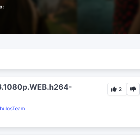
o:
026.1080p.WEB.h264-
2
hulosTeam