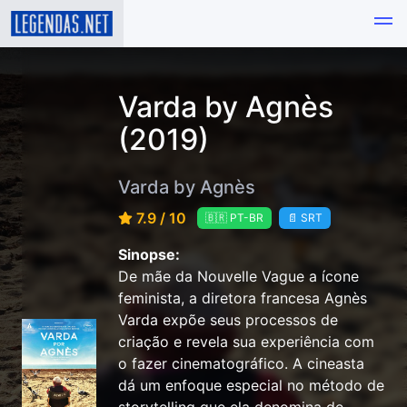
Varda by Agnès
(2019)
Varda by Agnès
7.9 / 10
🇧🇷 PT-BR
📄 SRT
Sinopse:
De mãe da Nouvelle Vague a ícone
feminista, a diretora francesa Agnès
Varda expõe seus processos de
criação e revela sua experiência com
o fazer cinematográfico. A cineasta
dá um enfoque especial no método de