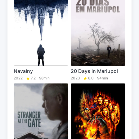
Navalny
20 Days in Mariupol
2022
7.2
98min
2023
8.0
94min