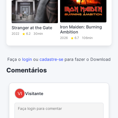
Iron Maiden: Burning
Stranger at the Gate
Ambition
2022
6.2
30min
2026
6.7
106min
Faça o
login
ou
cadastre-se
para fazer o Download
Comentários
Visitante