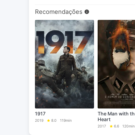
Recomendações
1917
The Man with th
Heart
2019
8.0
119min
2017
6.6
120min