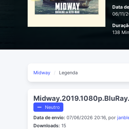
Data d
06/11/
Duraçã
138 Mi
Midway
Legenda
Midway.2019.1080p.BluRa
Neutro
Data de envio:
07/06/2026 20:16, por
janbl
Downloads:
15