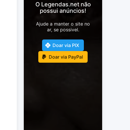
O Legendas.net não
possui anúncios!
Ajude a manter o site no
ar, se possivel.
Doar via PIX
Doar via PayPal