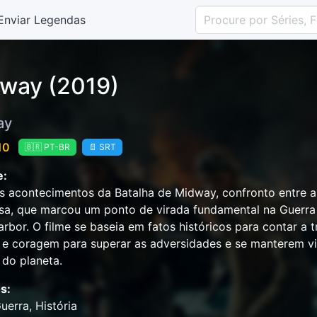
Enviar Legendas
way (2019)
ay
 10
🇧🇷 PT-BR
📄 SRT
e:
s acontecimentos da Batalha de Midway, confronto entre a
a, que marcou um ponto de virada fundamental na Guerra 
arbor. O filme se baseia em fatos históricos para contar a 
o e coragem para superar as adversidades e se manterem v
do planeta.
s:
uerra, História