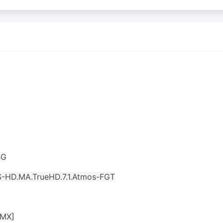
BG
-HD.MA.TrueHD.7.1.Atmos-FGT
.MX]