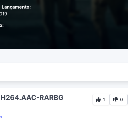
e Lançamento:
2019
o:
n
y.H264.AAC-RARBG
1
0
er