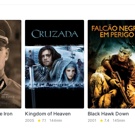
e Iron
Kingdom of Heaven
Black Hawk Down
2005
7.1
144min
2001
7.4
145min