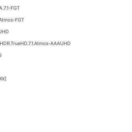
.7.1-FGT
.Atmos-FGT
AUHD
t.HDR.TrueHD.7.1.Atmos-AAAUHD
G
MX]