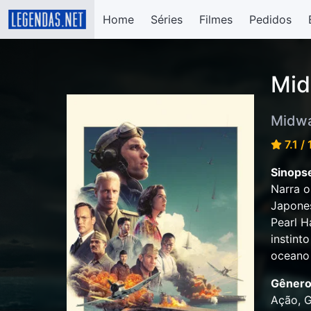
Home
Séries
Filmes
Pedidos
Mid
Midw
7.1 /
Sinops
Narra o
Japones
Pearl H
instint
oceano 
Gênero
Ação, G