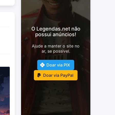
O Legendas.net não
possui anúncios!
Ajude a manter o site no
ar, se possivel.
Doar via PIX
Doar via PayPal