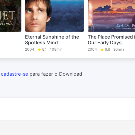
Eternal Sunshine of the
The Place Promised 
Spotless Mind
Our Early Days
2004
8.1
108min
2004
6.6
90min
u
cadastre-se
para fazer o Download