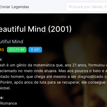
Enviar Legendas
eautiful Mind (2001)
utiful Mind
 10
🇧🇷 PT-BR
📄 SRT
e:
sh é um gênio da matemática que, aos 21 anos, formulou 
aclamado no meio onde atuava. Mas aos poucos o belo e a
ntado homem, que chega até mesmo a ser diagnosticado c
 Porém, após anos de luta para se recuperar, ele consegu
Nobel.
s:
 Romance