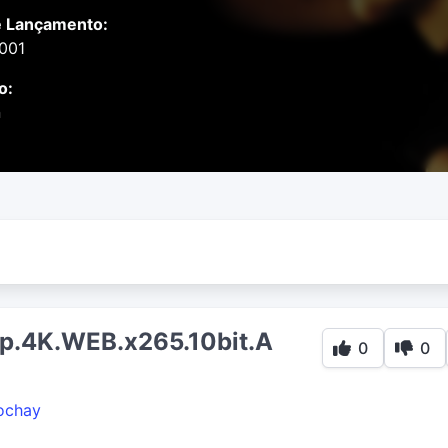
e Lançamento:
2001
o:
n
0p.4K.WEB.x265.10bit.A
0
0
ochay