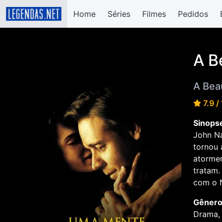
Home
Séries
Filmes
Pedidos
A B
A Bea
7.9 /
Sinops
John Na
tornou 
atorme
tratam.
com o 
Gênero
Drama,