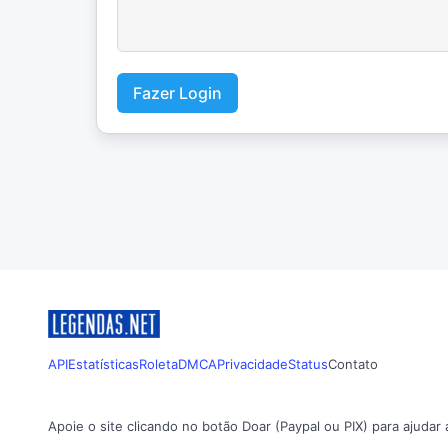
Fazer Login
API
Estatísticas
Roleta
DMCA
Privacidade
Status
Contato
Apoie o site clicando no botão Doar (Paypal ou PIX) para ajudar 