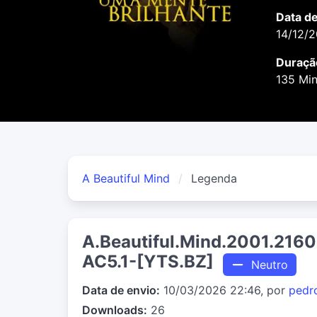
Data d
14/12/
Duraçã
135 Mi
A Beautiful Mind
Legenda
A.Beautiful.Mind.2001.216
AC5.1-[YTS.BZ]
Neutro
Data de envio:
10/03/2026 22:46, por
pedr
Downloads:
26