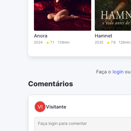
Anora
Hamnet
2024
7.1
139min
2025
7.8
126min
Faça o
login
o
Comentários
Visitante