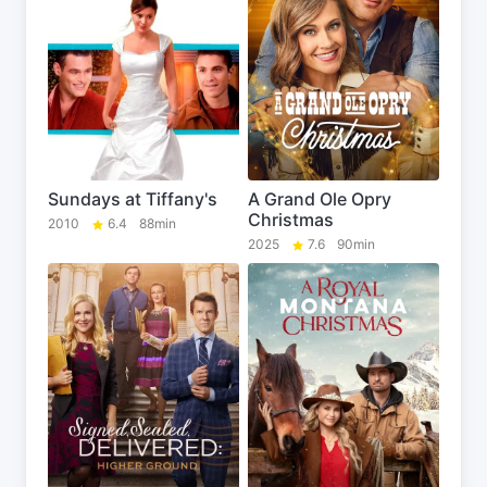
Sundays at Tiffany's
A Grand Ole Opry
Christmas
2010
6.4
88min
2025
7.6
90min