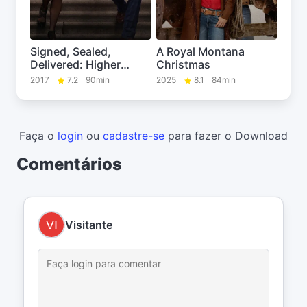
Signed, Sealed,
A Royal Montana
Delivered: Higher
Christmas
Ground
2017
7.2
90min
2025
8.1
84min
Faça o
login
ou
cadastre-se
para fazer o Download
Comentários
Visitante