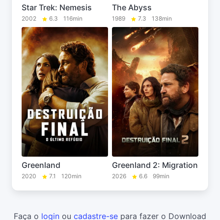
Star Trek: Nemesis
The Abyss
2002
6.3
116min
1989
7.3
138min
Greenland
Greenland 2: Migration
2020
7.1
120min
2026
6.6
99min
Faça o
login
ou
cadastre-se
para fazer o Download