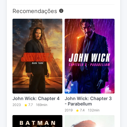
Recomendações
John Wick: Chapter 4
John Wick: Chapter 3
- Parabellum
2023
7.7
169min
2019
7.4
132min