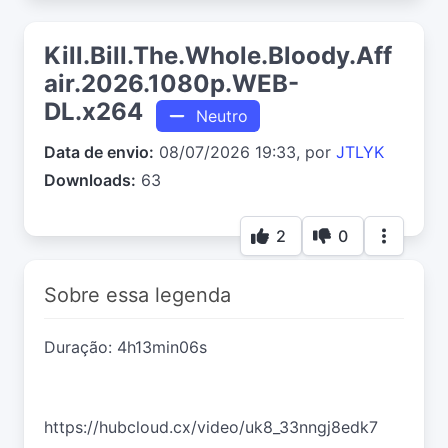
Kill.Bill.The.Whole.Bloody.Aff
air.2026.1080p.WEB-
DL.x264
Neutro
Data de envio:
08/07/2026 19:33, por
JTLYK
Downloads:
63
2
0
Sobre essa legenda
Duração: 4h13min06s
https://hubcloud.cx/video/uk8_33nngj8edk7