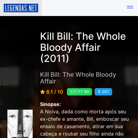
Kill Bill: The Whole
Bloody Affair
(2011)
Kill Bill: The Whole Bloody
Affair
8.1 / 10
🇧🇷 PT-BR
📄 SRT
Sinopse:
A Noiva, dada como morta após seu
ex-chefe e amante, Bill, emboscar seu
ensaio de casamento, atirar em sua
cabeça e roubar seu filho ainda não