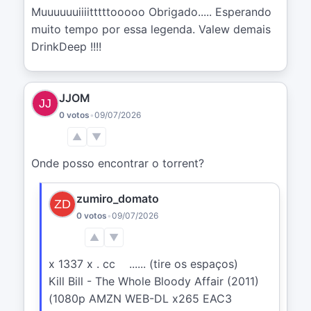
Muuuuuuiiiitttttooooo Obrigado..... Esperando 
muito tempo por essa legenda. Valew demais 
DrinkDeep !!!!
JJOM
0 votos
•
09/07/2026
▲
▼
Onde posso encontrar o torrent?
zumiro_domato
0 votos
•
09/07/2026
▲
▼
x 1337 x . cc    ...... (tire os espaços)

Kill Bill - The Whole Bloody Affair (2011) 
(1080p AMZN WEB-DL x265 EAC3 