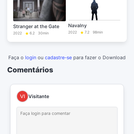
Navalny
Stranger at the Gate
2022
7.2
98min
2022
6.2
30min
Faça o
login
ou
cadastre-se
para fazer o Download
Comentários
Visitante