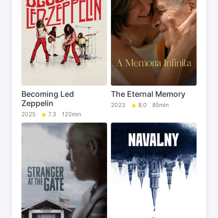
Becoming Led
The Eternal Memory
Zeppelin
2023
8.0
85min
2025
7.3
122min