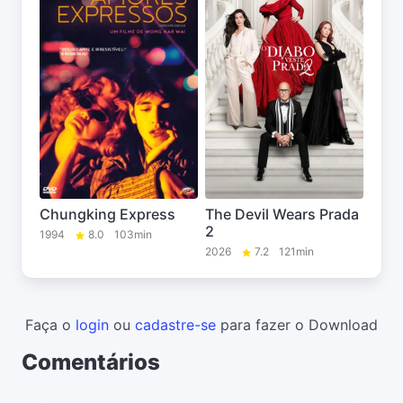
Chungking Express
The Devil Wears Prada
2
1994
8.0
103min
2026
7.2
121min
Faça o
login
ou
cadastre-se
para fazer o Download
Comentários