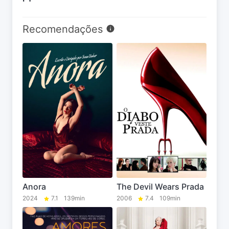
Recomendações
Anora
The Devil Wears Prada
2024
7.1
139min
2006
7.4
109min