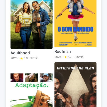
Roofman
Adulthood
2025
7.2
126min
2025
5.9
97min