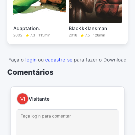
Adaptation.
BlacKkKlansman
2002
7.3
115min
2018
7.5
128min
Faça o
login
ou
cadastre-se
para fazer o Download
Comentários
Visitante