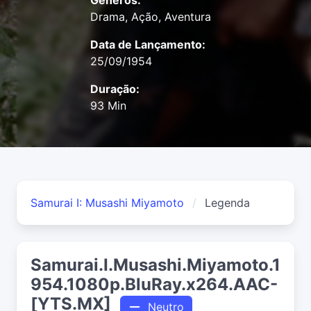
Gêneros:
Drama, Ação, Aventura
Data de Lançamento:
25/09/1954
Duração:
93 Min
Samurai I: Musashi Miyamoto
Legenda
Samurai.I.Musashi.Miyamoto.1
954.1080p.BluRay.x264.AAC-
[YTS.MX]
Neutro