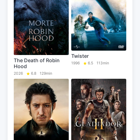
Twister
The Death of Robin
1996
6.5
113min
Hood
2026
6.8
129min