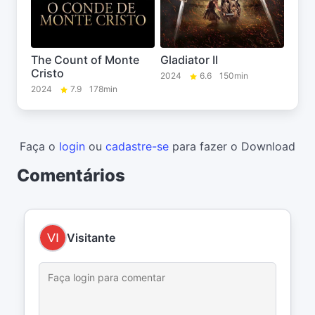
The Count of Monte
Gladiator II
Cristo
2024
6.6
150min
2024
7.9
178min
Faça o
login
ou
cadastre-se
para fazer o Download
Comentários
Visitante