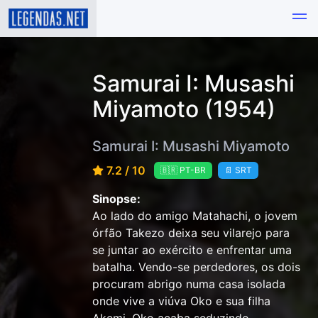
Samurai I: Musashi
Miyamoto (1954)
Samurai I: Musashi Miyamoto
7.2 / 10
🇧🇷 PT-BR
📄 SRT
Sinopse:
Ao lado do amigo Matahachi, o jovem
órfão Takezo deixa seu vilarejo para
se juntar ao exército e enfrentar uma
batalha. Vendo-se perdedores, os dois
procuram abrigo numa casa isolada
onde vive a viúva Oko e sua filha