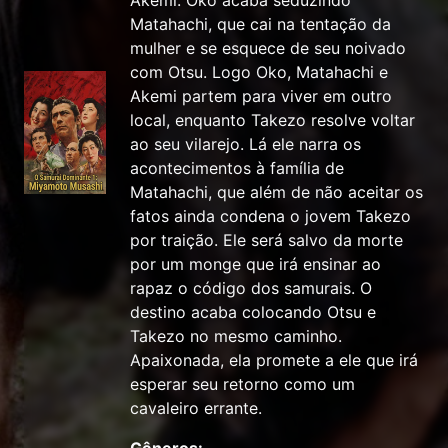
Akemi. Oko acaba seduzindo
Matahachi, que cai na tentação da
mulher e se esquece de seu noivado
com Otsu. Logo Oko, Matahachi e
Akemi partem para viver em outro
local, enquanto Takezo resolve voltar
ao seu vilarejo. Lá ele narra os
acontecimentos à família de
Matahachi, que além de não aceitar os
fatos ainda condena o jovem Takezo
por traição. Ele será salvo da morte
por um monge que irá ensinar ao
rapaz o código dos samurais. O
destino acaba colocando Otsu e
Takezo no mesmo caminho.
Apaixonada, ela promete a ele que irá
esperar seu retorno como um
cavaleiro errante.