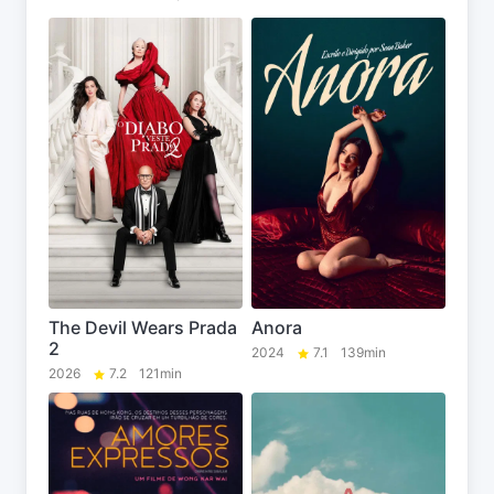
The Devil Wears Prada
Anora
2
2024
7.1
139min
2026
7.2
121min