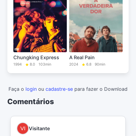
Chungking Express
A Real Pain
1994
8.0
103min
2024
6.8
90min
Faça o
login
ou
cadastre-se
para fazer o Download
Comentários
Visitante