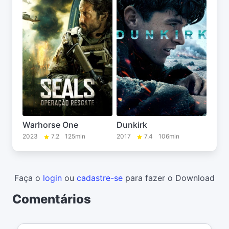
Warhorse One
Dunkirk
2023
7.2
125min
2017
7.4
106min
Faça o
login
ou
cadastre-se
para fazer o Download
Comentários