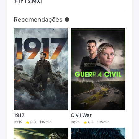
1-[YTS.MX]
Recomendações
1917
Civil War
2019
8.0
119min
2024
6.8
109min