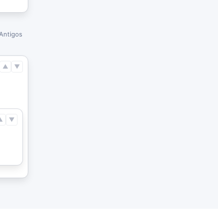
Antigos
▲
▼
▲
▼