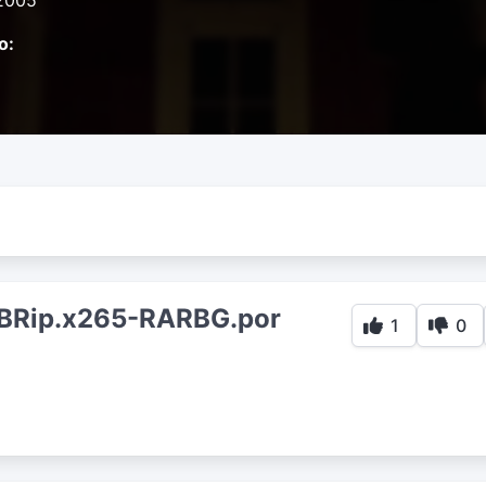
2005
o:
BRip.x265-RARBG.por
1
0