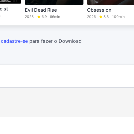
cist
Evil Dead Rise
Obsession
n
2023
6.9
96min
2026
8.3
100min
u
cadastre-se
para fazer o Download