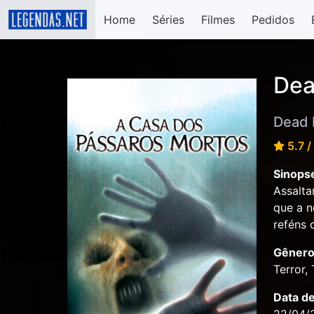
Home
Séries
Filmes
Pedidos
Dea
Dead 
5.7 /
Sinops
Assalt
que a n
reféns 
Gênero
Terror, 
Data d