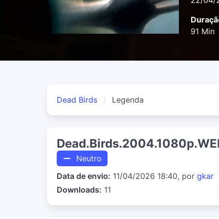
22/04/
Duraçã
91 Min
Dead Birds
Legenda
Dead.Birds.2004.1080p.WE
Neutro
Data de envio:
11/04/2026 18:40, por
gkar
Downloads:
11