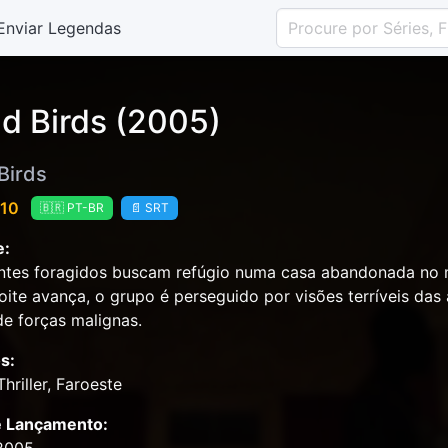
Enviar Legendas
d Birds (2005)
Birds
 10
🇧🇷 PT-BR
📄 SRT
e:
antes foragidos buscam refúgio numa casa abandonada no
oite avança, o grupo é perseguido por visões terríveis das
de forças malignas.
s:
Thriller, Faroeste
e Lançamento: