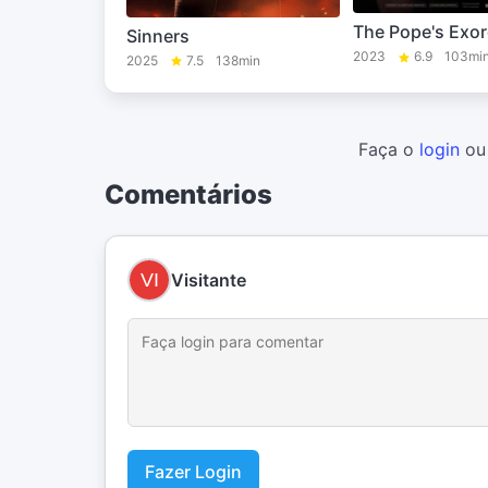
The Pope's Exor
Sinners
2023
6.9
103mi
2025
7.5
138min
Faça o
login
o
Comentários
Visitante
Fazer Login