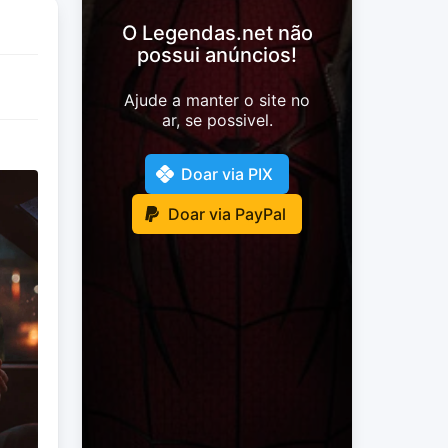
O Legendas.net não
possui anúncios!
Ajude a manter o site no
ar, se possivel.
Doar via PIX
Doar via PayPal