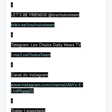
-
LET'S BE FRIENDS! @loschulosteam
linktr.ee/loschulosteam
-
Telegram: Los Chulos Daily News TV
t.me/LosChulosTeam
-
Canal do Instagram
www.instagram.com/channel/AbYz-E-
LtuR5gggD/
-
Trailer Legendado