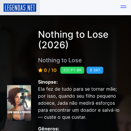
Nothing to Lose
(2026)
Nothing to Lose
0 / 10
🇧🇷 PT-BR
📄 SRT
Sinopse:
Ela fez de tudo para se tornar mãe;
por isso, quando seu filho pequeno
adoece, Jada não medirá esforços
para encontrar um doador e salvá-lo
— custe o que custar.
Gêneros: