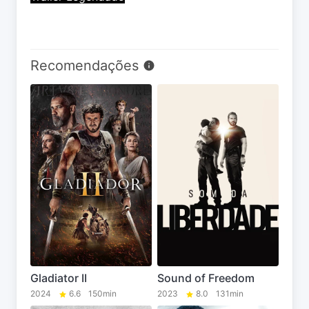
Recomendações
Gladiator II
Sound of Freedom
2024
6.6
150min
2023
8.0
131min