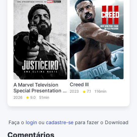
Creed III
A Marvel Television
Special Presentation -
2023
7.1
116min
The Punisher: One
2026
9.0
51min
Last Kill
Faça o
login
ou
cadastre-se
para fazer o Download
Comentários