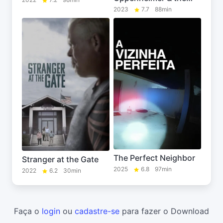
Atomic Bomb
2023
7.7
88min
The Perfect Neighbor
Stranger at the Gate
2025
6.8
97min
2022
6.2
30min
Faça o
login
ou
cadastre-se
para fazer o Download