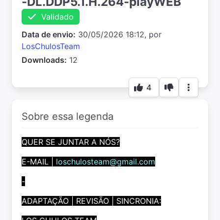
-DL.DDP5.1.H.264-playWEB
Validado
Data de envio:
30/05/2026 18:12, por
LosChulosTeam
Downloads:
12
4
Sobre essa legenda
QUER SE JUNTAR A NÓS?
E-MAIL |
loschulosteam@gmail.com
-
ADAPTAÇÃO | REVISÃO | SINCRONIA: