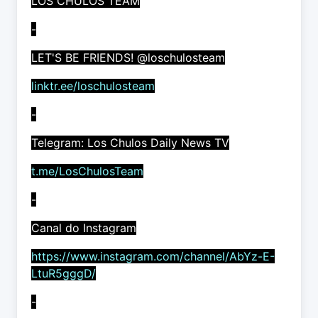
LOS CHULOS TEAM
-
LET'S BE FRIENDS! @loschulosteam
linktr.ee/loschulosteam
-
Telegram: Los Chulos Daily News TV
t.me/LosChulosTeam
-
Canal do Instagram
https://www.instagram.com/channel/AbYz-E-
LtuR5gggD/
-