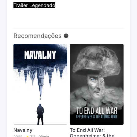
Trailer Legendado
Recomendações
Navalny
To End All War:
Oppenheimer & the
2022
7.2
98min