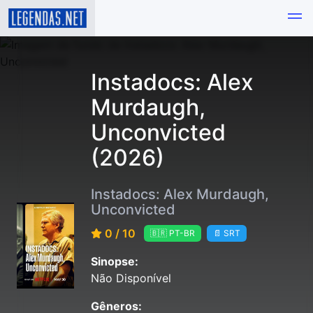
Instadocs: Alex
Murdaugh,
Unconvicted
(2026)
Instadocs: Alex Murdaugh,
Unconvicted
0 / 10
🇧🇷 PT-BR
📄 SRT
Sinopse:
Não Disponível
Gêneros: