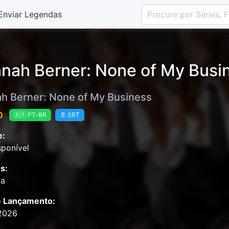
Enviar Legendas
nah Berner: None of My Busi
h Berner: None of My Business
0
🇧🇷 PT-BR
📄 SRT
e:
ponível
s:
ia
e Lançamento:
2026