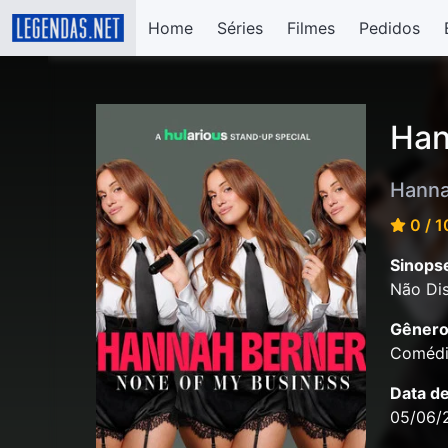
Home
Séries
Filmes
Pedidos
Han
Hanna
0 / 1
Sinops
Não Dis
Gênero
Coméd
Data d
05/06/