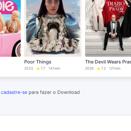
Poor Things
The Devil Wears Pra
2023
7.7
141min
2026
7.2
121min
u
cadastre-se
para fazer o Download