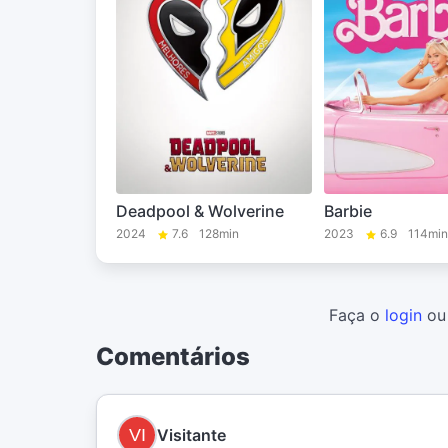
Deadpool & Wolverine
Barbie
2024
7.6
128min
2023
6.9
114min
Faça o
login
o
Comentários
Visitante