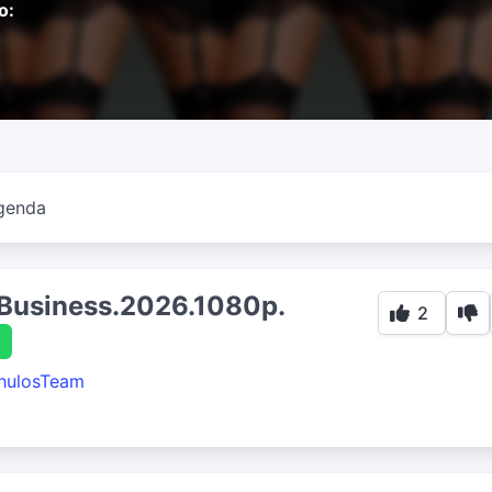
o:
genda
Business.2026.1080p.
2
hulosTeam