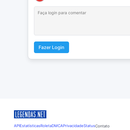
Fazer Login
API
Estatísticas
Roleta
DMCA
Privacidade
Status
Contato