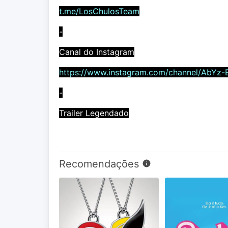
t.me/LosChulosTeam
-
Canal do Instagram
https://www.instagram.com/channel/AbYz-
-
Trailer Legendado
Recomendações