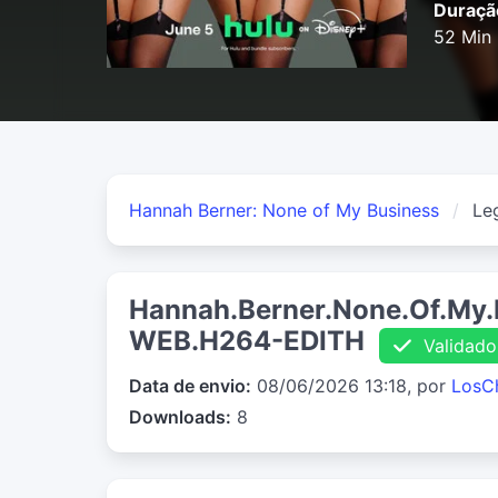
Duraçã
52 Min
Hannah Berner: None of My Business
Le
Hannah.Berner.None.Of.My.
WEB.H264-EDITH
Validado
Data de envio:
08/06/2026 13:18, por
LosC
Downloads:
8