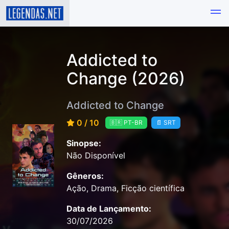
Addicted to
Change (2026)
Addicted to Change
0 / 10
🇧🇷 PT-BR
📄 SRT
Sinopse:
Não Disponível
Gêneros:
Ação, Drama, Ficção científica
Data de Lançamento:
30/07/2026