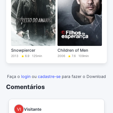
Snowpiercer
Children of Men
2013
6.9
125min
2006
7.6
109min
Faça o
login
ou
cadastre-se
para fazer o Download
Comentários
Visitante