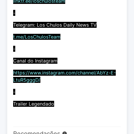
linktr.ee/loschulosteam
-
Telegram: Los Chulos Daily News TV
t.me/LosChulosTeam
-
Canal do Instagram
https://www.instagram.com/channel/AbYz-E-
LtuR5gggD/
-
Trailer Legendado
Recomendações