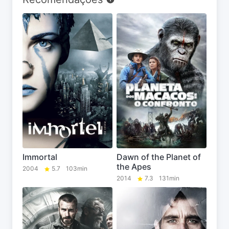
Immortal
Dawn of the Planet of
the Apes
2004
5.7
103min
2014
7.3
131min