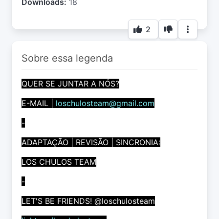
Downloads:
18
2
Sobre essa legenda
QUER SE JUNTAR A NÓS?
E-MAIL |
loschulosteam@gmail.com
-
ADAPTAÇÃO | REVISÃO | SINCRONIA:
LOS CHULOS TEAM
-
LET'S BE FRIENDS! @loschulosteam