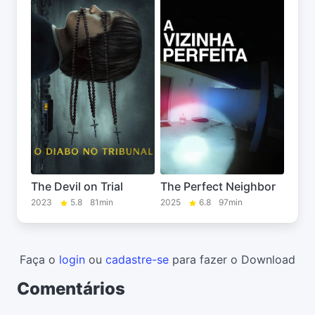
The Devil on Trial
The Perfect Neighbor
2023
5.8
81min
2025
6.8
97min
Faça o
login
ou
cadastre-se
para fazer o Download
Comentários