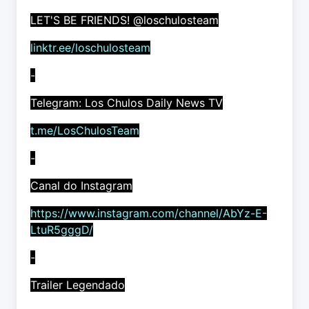
LET'S BE FRIENDS! @loschulosteam
linktr.ee/loschulosteam
-
Telegram: Los Chulos Daily News TV
t.me/LosChulosTeam
-
Canal do Instagram
https://www.instagram.com/channel/AbYz-E-
LtuR5gggD/
-
Trailer Legendado