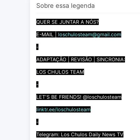
Sobre essa legenda
QUER SE JUNTAR A NÓS?
E-MAIL |
loschulosteam@gmail.com
-
ADAPTAÇÃO | REVISÃO | SINCRONIA:
LOS CHULOS TEAM
-
LET'S BE FRIENDS! @loschulosteam
linktr.ee/loschulosteam
-
Telegram: Los Chulos Daily News TV