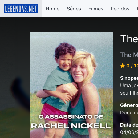
Home
Séries
Filmes
Pedidos
The
The M
0 / 1
Sinops
Uma jo
seu fil
Gênero
Docume
Data d
04/06/