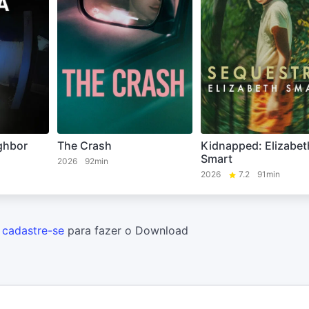
ghbor
Kidnapped: Elizabet
The Crash
Smart
2026
92min
2026
7.2
91min
u
cadastre-se
para fazer o Download