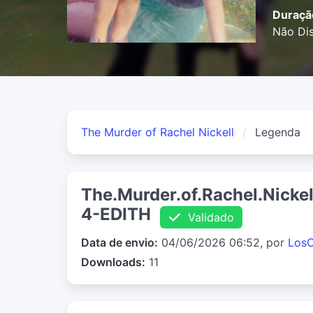
Duraçã
Não Dis
The Murder of Rachel Nickell
Legenda
The.Murder.of.Rachel.Nick
4-EDITH
Validado
Data de envio:
04/06/2026 06:52, por
Los
Downloads:
11