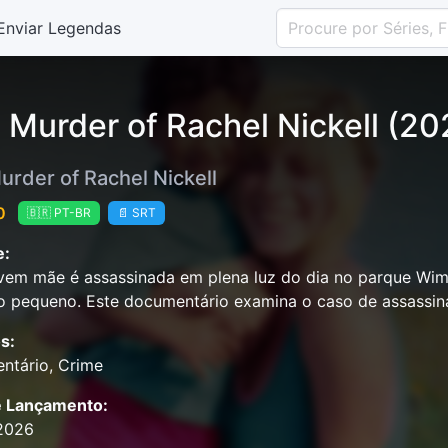
Enviar Legendas
 Murder of Rachel Nickell (20
urder of Rachel Nickell
0
🇧🇷 PT-BR
📄 SRT
e:
vem mãe é assassinada em plena luz do dia no parque Wi
ho pequeno. Este documentário examina o caso de assassina
s:
ntário, Crime
e Lançamento:
2026