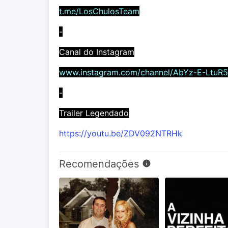
t.me/LosChulosTeam
-
Canal do Instagram
www.instagram.com/channel/AbYz-E-LtuR
-
Trailer Legendado
https://youtu.be/ZDV092NTRHk
Recomendações