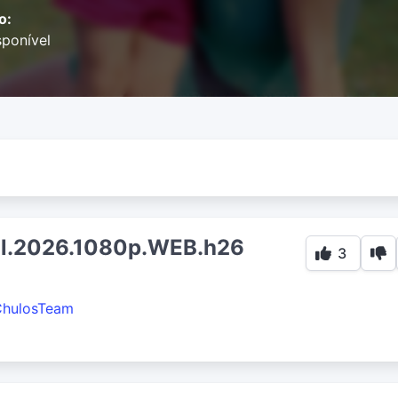
o:
ponível
ell.2026.1080p.WEB.h26
3
ChulosTeam