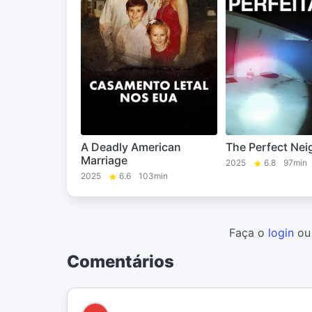
A Deadly American
The Perfect Nei
Marriage
2025
6.8
97min
2025
6.6
103min
Faça o
login
o
Comentários