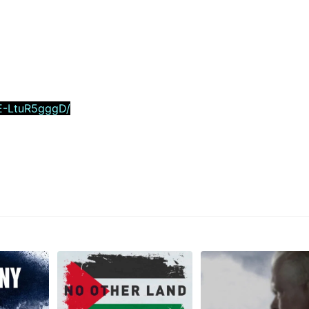
E-LtuR5gggD/