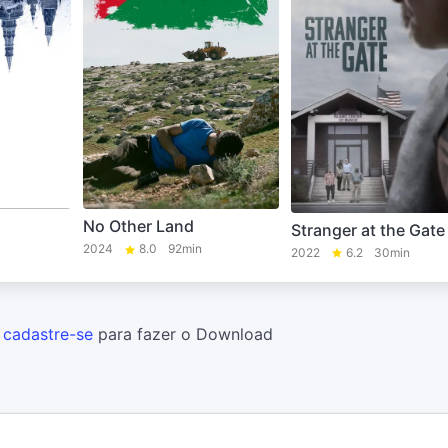
No Other Land
Stranger at the Gate
2024
8.0
92min
2022
6.2
30min
u
cadastre-se
para fazer o Download