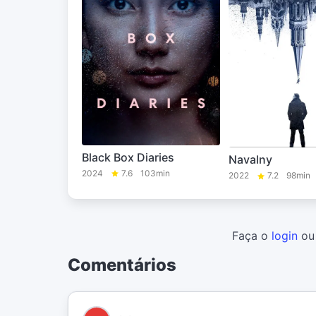
Black Box Diaries
Navalny
2024
7.6
103min
2022
7.2
98min
Faça o
login
o
Comentários