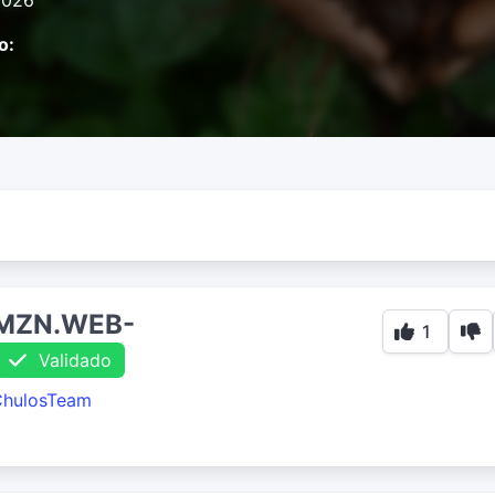
2026
o:
AMZN.WEB-
1
Validado
ChulosTeam