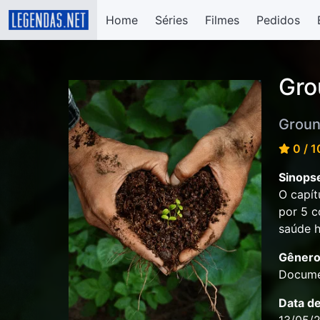
Home
Séries
Filmes
Pedidos
Gro
Groun
0 / 1
Sinops
O capít
por 5 c
saúde h
Gênero
Docume
Data d