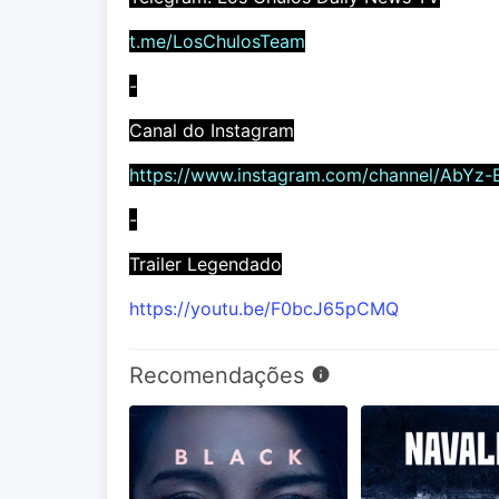
t.me/LosChulosTeam
-
Canal do Instagram
https://www.instagram.com/channel/AbYz-
-
Trailer Legendado
https://youtu.be/F0bcJ65pCMQ
Recomendações