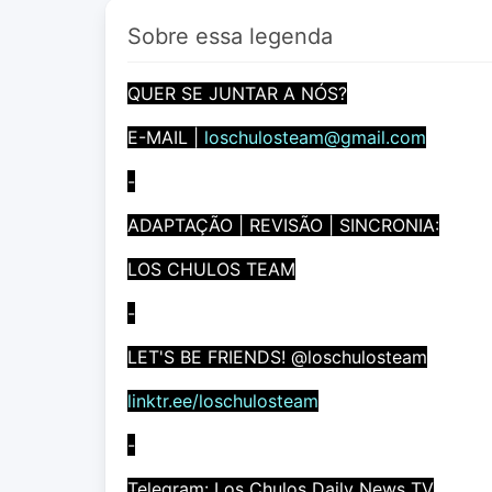
Sobre essa legenda
QUER SE JUNTAR A NÓS?
E-MAIL |
loschulosteam@gmail.com
-
ADAPTAÇÃO | REVISÃO | SINCRONIA:
LOS CHULOS TEAM
-
LET'S BE FRIENDS! @loschulosteam
linktr.ee/loschulosteam
-
Telegram: Los Chulos Daily News TV