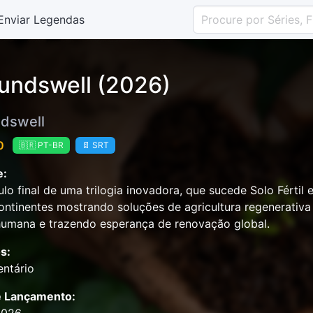
Enviar Legendas
undswell (2026)
dswell
0
🇧🇷 PT-BR
📄 SRT
e:
ulo final de uma trilogia inovadora, que sucede Solo Férti
ontinentes mostrando soluções de agricultura regenerativa
umana e trazendo esperança de renovação global.
s:
ntário
e Lançamento: