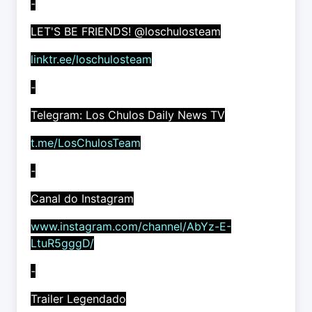
-
LET'S BE FRIENDS! @loschulosteam
linktr.ee/loschulosteam
-
Telegram: Los Chulos Daily News TV
t.me/LosChulosTeam
-
Canal do Instagram
www.instagram.com/channel/AbYz-E-
LtuR5gggD/
-
Trailer Legendado