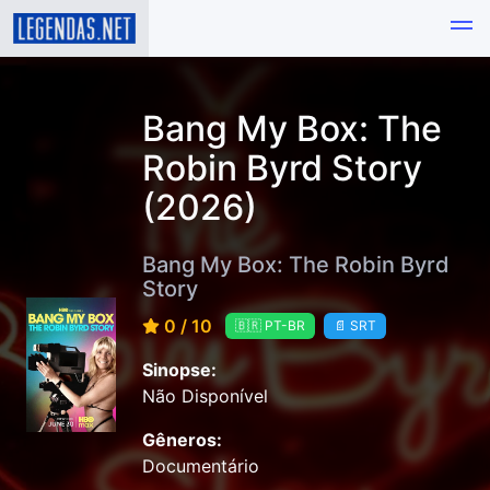
Bang My Box: The
Robin Byrd Story
(2026)
Bang My Box: The Robin Byrd
Story
0 / 10
🇧🇷 PT-BR
📄 SRT
Sinopse:
Não Disponível
Gêneros:
Documentário