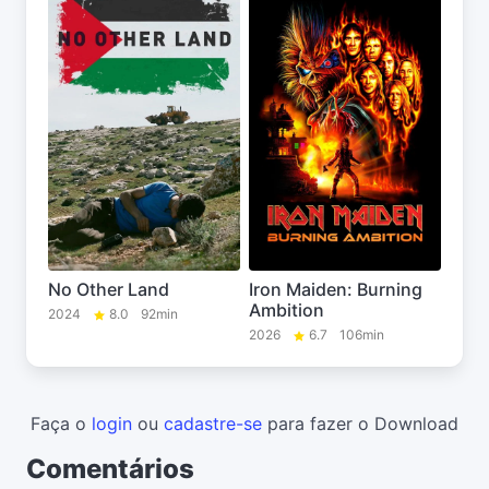
No Other Land
Iron Maiden: Burning
Ambition
2024
8.0
92min
2026
6.7
106min
Faça o
login
ou
cadastre-se
para fazer o Download
Comentários