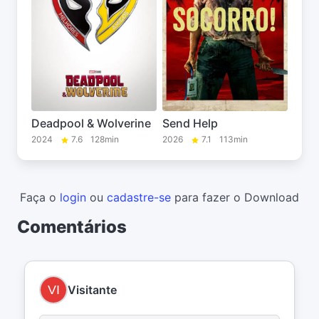
Deadpool & Wolverine
Send Help
2024
7.6
128min
2026
7.1
113min
Faça o
login
ou
cadastre-se
para fazer o Download
Comentários
Visitante