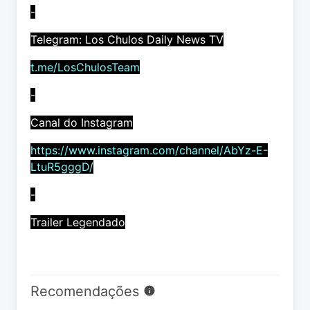
-
Telegram: Los Chulos Daily News TV
t.me/LosChulosTeam
-
Canal do Instagram
https://www.instagram.com/channel/AbYz-E-
LtuR5gggD/
-
Trailer Legendado
Recomendações