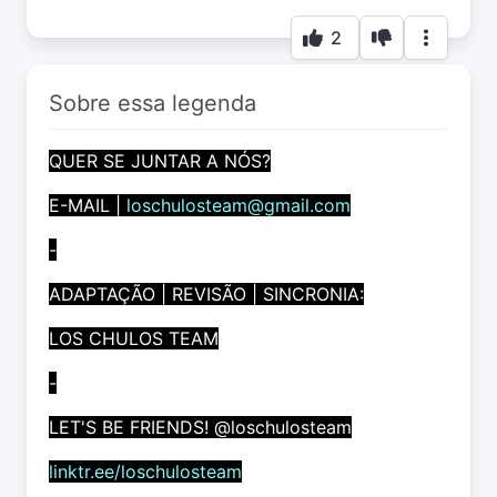
2
Sobre essa legenda
QUER SE JUNTAR A NÓS?
E-MAIL |
loschulosteam@gmail.com
-
ADAPTAÇÃO | REVISÃO | SINCRONIA:
LOS CHULOS TEAM
-
LET'S BE FRIENDS! @loschulosteam
linktr.ee/loschulosteam