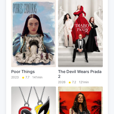
Poor Things
The Devil Wears Prada
2
2023
7.7
141min
2026
7.2
121min