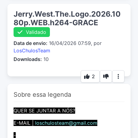
Jerry.West.The.Logo.2026.10
80p.WEB.h264-GRACE
Validado
Data de envio:
16/04/2026 07:59, por
LosChulosTeam
Downloads:
10
2
Sobre essa legenda
QUER SE JUNTAR A NÓS?
E-MAIL |
loschulosteam@gmail.com
-