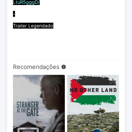
LtuR5gggD/
-
Trailer Legendado
Recomendações