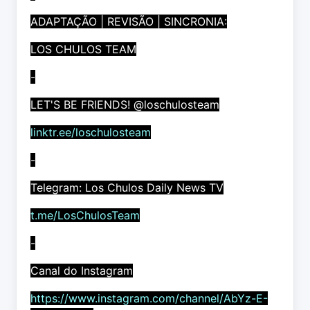
ADAPTAÇÃO | REVISÃO | SINCRONIA:
LOS CHULOS TEAM
-
LET'S BE FRIENDS! @loschulosteam
linktr.ee/loschulosteam
-
Telegram: Los Chulos Daily News TV
t.me/LosChulosTeam
-
Canal do Instagram
https://www.instagram.com/channel/AbYz-E-