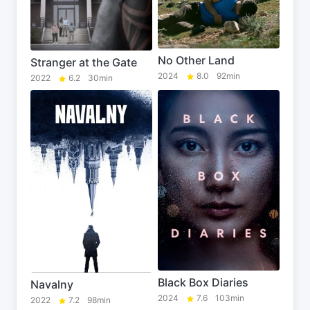
No Other Land
Stranger at the Gate
2024
8.0
92min
2022
6.2
30min
Black Box Diaries
Navalny
2024
7.6
103min
2022
7.2
98min