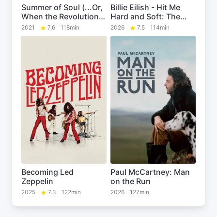
Summer of Soul (...Or,
Billie Eilish - Hit Me
When the Revolution
Hard and Soft: The
Could Not Be
Tour (Live in 3D)
2021
7.6
118min
2026
7.5
114min
Televised)
Becoming Led
Paul McCartney: Man
Zeppelin
on the Run
2025
7.3
122min
2026
127min