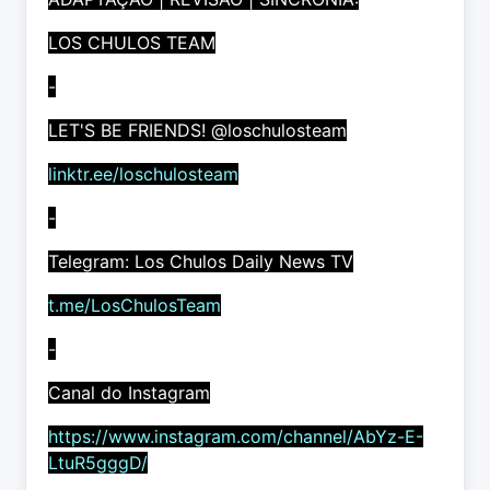
LOS CHULOS TEAM
-
LET'S BE FRIENDS! @loschulosteam
linktr.ee/loschulosteam
-
Telegram: Los Chulos Daily News TV
t.me/LosChulosTeam
-
Canal do Instagram
https://www.instagram.com/channel/AbYz-E-
LtuR5gggD/