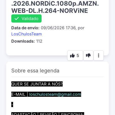
.2026.NORDiC.1080p.AMZN.
WEB-DL.H.264-NORViNE
Validado
Data de envio:
09/06/2026 17:36, por
LosChulosTeam
Downloads:
112
5
Sobre essa legenda
QUER SE JUNTAR A NÓS?
E-MAIL |
loschulosteam@gmail.com
-
ADAPTAÇÃO | REVISÃO | SINCRONIA: