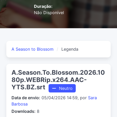
Duração:
Não Disponível
A Season to Blossom
Legenda
A.Season.To.Blossom.2026.10
80p.WEBRip.x264.AAC-
YTS.BZ.srt
Neutro
Data de envio:
05/04/2026 14:59, por
Sara
Barbosa
Downloads:
8