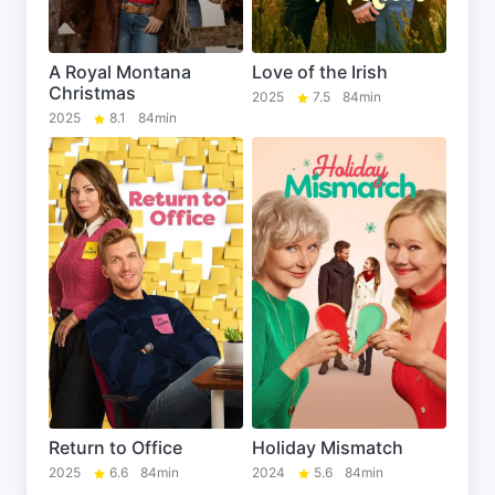
A Royal Montana
Love of the Irish
Christmas
2025
7.5
84min
2025
8.1
84min
Return to Office
Holiday Mismatch
2025
6.6
84min
2024
5.6
84min