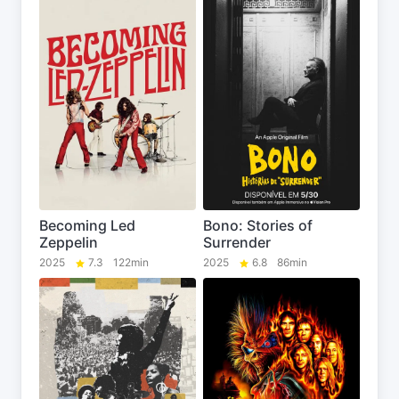
Becoming Led
Bono: Stories of
Zeppelin
Surrender
2025
7.3
122min
2025
6.8
86min