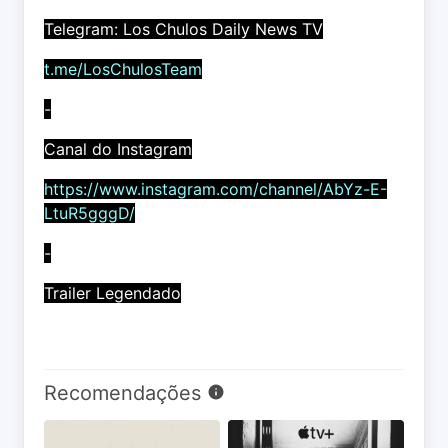
Telegram: Los Chulos Daily News TV
t.me/LosChulosTeam
-
Canal do Instagram
https://www.instagram.com/channel/AbYz-E-
LtuR5gggD/
-
Trailer Legendado
Recomendações