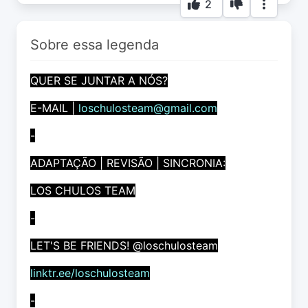
2
Sobre essa legenda
QUER SE JUNTAR A NÓS?
E-MAIL |
loschulosteam@gmail.com
-
ADAPTAÇÃO | REVISÃO | SINCRONIA:
LOS CHULOS TEAM
-
LET'S BE FRIENDS! @loschulosteam
linktr.ee/loschulosteam
-