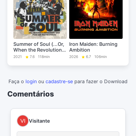
Summer of Soul (...Or,
Iron Maiden: Burning
When the Revolution
Ambition
Could Not Be
2021
7.6
118min
2026
6.7
106min
Televised)
Faça o
login
ou
cadastre-se
para fazer o Download
Comentários
Visitante