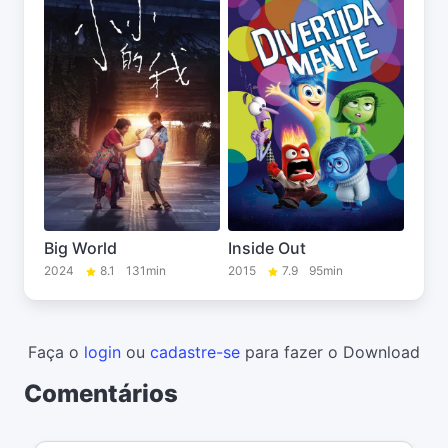
Big World
Inside Out
2024
8.1
131min
2015
7.9
95min
Faça o
login
ou
cadastre-se
para fazer o Download
Comentários