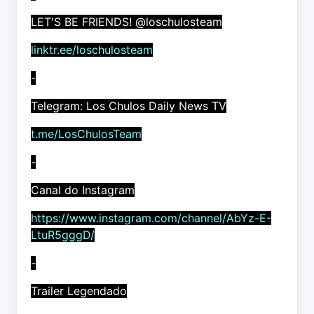
LET'S BE FRIENDS! @loschulosteam
linktr.ee/loschulosteam
-
Telegram: Los Chulos Daily News TV
t.me/LosChulosTeam
-
Canal do Instagram
https://www.instagram.com/channel/AbYz-E-
LtuR5gggD/
-
Trailer Legendado