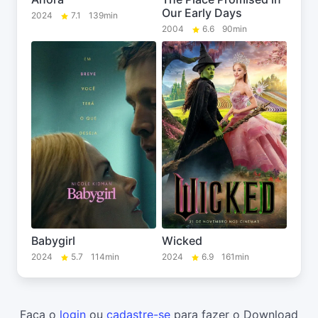
Our Early Days
2024
7.1
139min
2004
6.6
90min
Babygirl
Wicked
2024
5.7
114min
2024
6.9
161min
Faça o
login
ou
cadastre-se
para fazer o Download