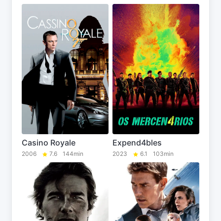
Casino Royale
Expend4bles
2006
7.6
144min
2023
6.1
103min