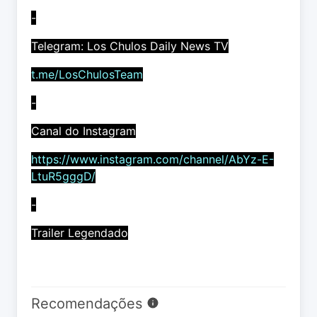
-
Telegram: Los Chulos Daily News TV
t.me/LosChulosTeam
-
Canal do Instagram
https://www.instagram.com/channel/AbYz-E-
LtuR5gggD/
-
Trailer Legendado
Recomendações