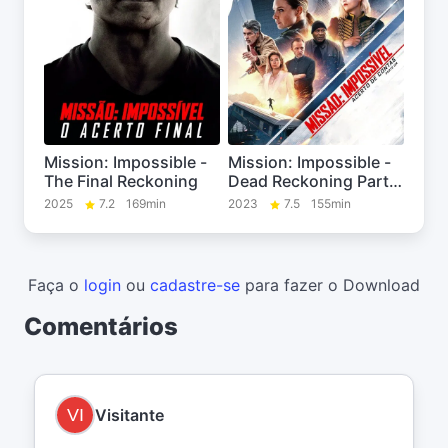
Mission: Impossible -
Mission: Impossible -
The Final Reckoning
Dead Reckoning Part
One
2025
7.2
169min
2023
7.5
155min
Faça o
login
ou
cadastre-se
para fazer o Download
Comentários
Visitante