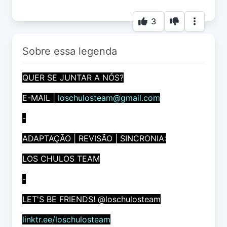
3
Sobre essa legenda
QUER SE JUNTAR A NÓS?
E-MAIL |
loschulosteam@gmail.com
-
ADAPTAÇÃO | REVISÃO | SINCRONIA:
LOS CHULOS TEAM
-
LET'S BE FRIENDS! @loschulosteam
linktr.ee/loschulosteam