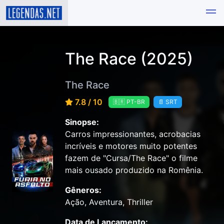
The Race (2025)
The Race
7.8 / 10
🇧🇷 PT-BR
📄 SRT
Sinopse:
Carros impressionantes, acrobacias
incríveis e motores muito potentes
fazem de "Cursa/The Race" o filme
mais ousado produzido na Romênia.
Gêneros:
Ação, Aventura, Thriller
Data de Lançamento: