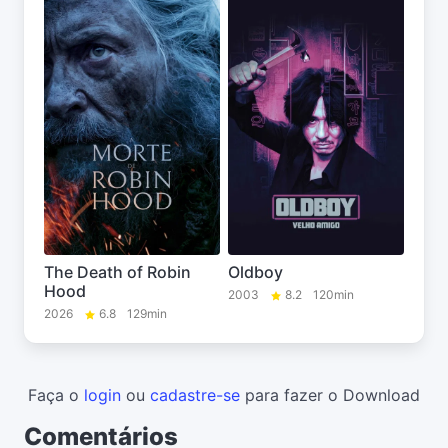
The Death of Robin
Oldboy
Hood
2003
8.2
120min
2026
6.8
129min
Faça o
login
ou
cadastre-se
para fazer o Download
Comentários