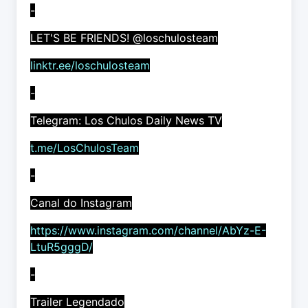
-
LET'S BE FRIENDS! @loschulosteam
linktr.ee/loschulosteam
-
Telegram: Los Chulos Daily News TV
t.me/LosChulosTeam
-
Canal do Instagram
https://www.instagram.com/channel/AbYz-E-
LtuR5gggD/
-
Trailer Legendado