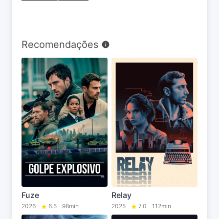
Recomendações
Fuze
Relay
2026
6.5
98min
2025
7.0
112min